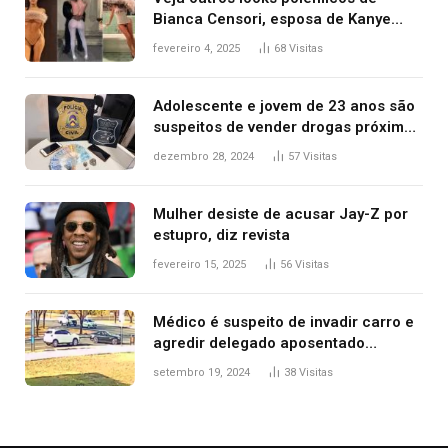
Bianca Censori, esposa de Kanye
West que apareceu nua no Grammy
fevereiro 4, 2025
68
Visitas
2025
Adolescente e jovem de 23 anos são
suspeitos de vender drogas próximo
de delegacia e escola, diz polícia
dezembro 28, 2024
57
Visitas
Mulher desiste de acusar Jay-Z por
estupro, diz revista
fevereiro 15, 2025
56
Visitas
Médico é suspeito de invadir carro e
agredir delegado aposentado
durante confusão no trânsito
setembro 19, 2024
38
Visitas