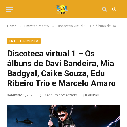
»
»
Home
Entretenimento
Discoteca virtual 1 – Os álbuns de Davi Bandeira, Mia Badgyal, Caike Souza, Edu Ribeiro Trio e Marcelo Amaro
ENTRETENIMENTO
Discoteca virtual 1 – Os
álbuns de Davi Bandeira, Mia
Badgyal, Caike Souza, Edu
Ribeiro Trio e Marcelo Amaro
setembro 1, 2025
Nenhum comentário
0
Visitas