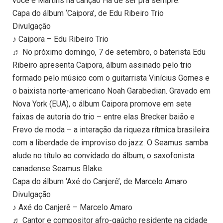
você e Martins na canção Há de ser pra sempre.
Capa do álbum ‘Caipora’, de Edu Ribeiro Trio
Divulgação
♪ Caipora – Edu Ribeiro Trio
♬ No próximo domingo, 7 de setembro, o baterista Edu
Ribeiro apresenta Caipora, álbum assinado pelo trio
formado pelo músico com o guitarrista Vinícius Gomes e
o baixista norte-americano Noah Garabedian. Gravado em
Nova York (EUA), o álbum Caipora promove em sete
faixas de autoria do trio – entre elas Brecker baião e
Frevo de moda – a interação da riqueza rítmica brasileira
com a liberdade de improviso do jazz. O Seamus samba
alude no título ao convidado do álbum, o saxofonista
canadense Seamus Blake.
Capa do álbum ‘Axé do Canjerê’, de Marcelo Amaro
Divulgação
♪ Axé do Canjerê – Marcelo Amaro
♬ Cantor e compositor afro-gaúcho residente na cidade