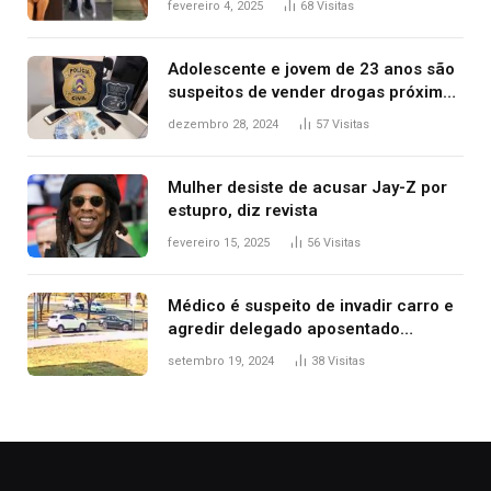
fevereiro 4, 2025
68
Visitas
2025
Adolescente e jovem de 23 anos são
suspeitos de vender drogas próximo
de delegacia e escola, diz polícia
dezembro 28, 2024
57
Visitas
Mulher desiste de acusar Jay-Z por
estupro, diz revista
fevereiro 15, 2025
56
Visitas
Médico é suspeito de invadir carro e
agredir delegado aposentado
durante confusão no trânsito
setembro 19, 2024
38
Visitas