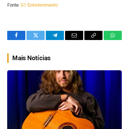
Fonte:
G1 Entretenimento
Facebook
Twitter
Telegram
Email
Copy
WhatsA
Link
Mais Notícias