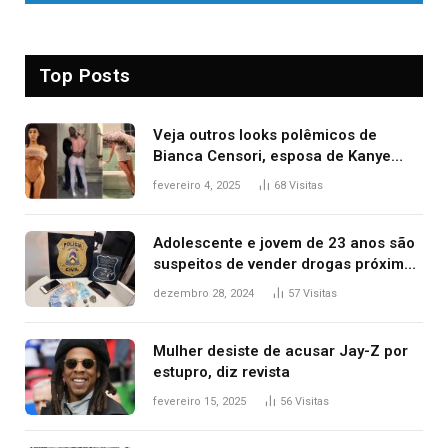
Top Posts
Veja outros looks polêmicos de
Bianca Censori, esposa de Kanye
West que apareceu nua no Grammy
fevereiro 4, 2025
68
Visitas
2025
Adolescente e jovem de 23 anos são
suspeitos de vender drogas próximo
de delegacia e escola, diz polícia
dezembro 28, 2024
57
Visitas
Mulher desiste de acusar Jay-Z por
estupro, diz revista
fevereiro 15, 2025
56
Visitas