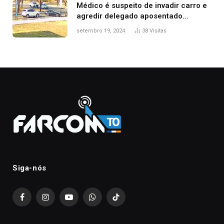
Médico é suspeito de invadir carro e
agredir delegado aposentado
durante confusão no trânsito
setembro 19, 2024
38
Visitas
Siga-nós
Facebook
Instagram
YouTube
WhatsApp
TikTok