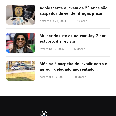
Adolescente e jovem de 23 anos são
suspeitos de vender drogas próximo
de delegacia e escola, diz polícia
dezembro 28, 2024
57
Visitas
Mulher desiste de acusar Jay-Z por
estupro, diz revista
fevereiro 15, 2025
56
Visitas
Médico é suspeito de invadir carro e
agredir delegado aposentado
durante confusão no trânsito
setembro 19, 2024
38
Visitas