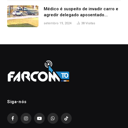
Médico é suspeito de invadir carro e
agredir delegado aposentado
durante confusão no trânsito
setembro 19, 2024
38
Visitas
Siga-nós
Facebook
Instagram
YouTube
WhatsApp
TikTok