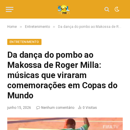
»
»
Home
Entretenimento
Da dança do pombo ao Makossa de Roger Milla: músicas que viraram comemorações em Copas do Mundo
ENTRETENIMENTO
Da dança do pombo ao
Makossa de Roger Milla:
músicas que viraram
comemorações em Copas do
Mundo
junho 15, 2026
Nenhum comentário
0
Visitas