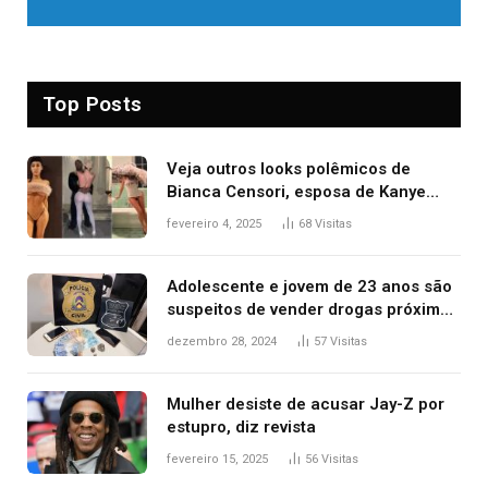
Top Posts
Veja outros looks polêmicos de
Bianca Censori, esposa de Kanye
West que apareceu nua no Grammy
fevereiro 4, 2025
68
Visitas
2025
Adolescente e jovem de 23 anos são
suspeitos de vender drogas próximo
de delegacia e escola, diz polícia
dezembro 28, 2024
57
Visitas
Mulher desiste de acusar Jay-Z por
estupro, diz revista
fevereiro 15, 2025
56
Visitas