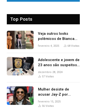
Top Posts
Veja outros looks
polêmicos de Bianca
Censori, esposa de
fevereiro 4, 2025
68
Visitas
Kanye West que
apareceu nua no
Grammy 2025
Adolescente e jovem de
23 anos são suspeitos
de vender drogas
dezembro 28, 2024
próximo de delegacia e
57
Visitas
escola, diz polícia
Mulher desiste de
acusar Jay-Z por
estupro, diz revista
fevereiro 15, 2025
56
Visitas