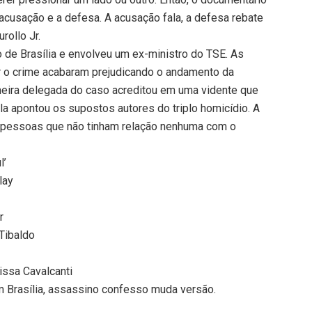
cusação e a defesa. A acusação fala, a defesa rebate
rollo Jr.
de Brasília e envolveu um ex-ministro do TSE. As
ar o crime acabaram prejudicando o andamento da
imeira delegada do caso acreditou em uma vidente que
a apontou os supostos autores do triplo homicídio. A
 pessoas que não tinham relação nenhuma com o
l’
lay
r
 Tibaldo
issa Cavalcanti
m Brasília, assassino confesso muda versão.