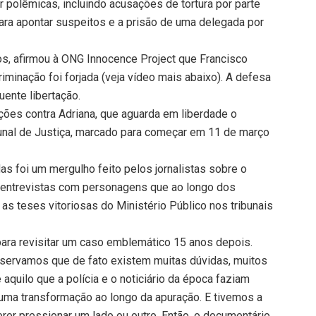
polêmicas, incluindo acusações de tortura por parte
ara apontar suspeitos e a prisão de uma delegada por
s, afirmou à ONG Innocence Project que Francisco
criminação foi forjada (veja vídeo mais abaixo). A defesa
ente libertação.
ões contra Adriana, que aguarda em liberdade o
bunal de Justiça, marcado para começar em 11 de março
as foi um mergulho feito pelos jornalistas sobre o
 entrevistas com personagens que ao longo dos
 as teses vitoriosas do Ministério Público nos tribunais
ara revisitar um caso emblemático 15 anos depois.
servamos que de fato existem muitas dúvidas, muitos
aquilo que a polícia e o noticiário da época faziam
 uma transformação ao longo da apuração. E tivemos a
er pressionar um lado ou outro. Então, o documentário