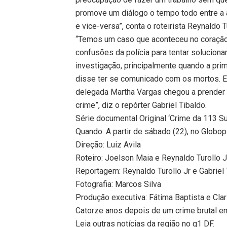
promove um diálogo o tempo todo entre a a
e vice-versa”, conta o roteirista Reynaldo Tu
“Temos um caso que aconteceu no coração 
confusões da polícia para tentar solucion
investigação, principalmente quando a pr
disse ter se comunicado com os mortos. El
delegada Martha Vargas chegou a prender
crime”, diz o repórter Gabriel Tibaldo.
Série documental Original ‘Crime da 113 Su
Quando: A partir de sábado (22), no Globop
Direção: Luiz Avila
Roteiro: Joelson Maia e Reynaldo Turollo J
Reportagem: Reynaldo Turollo Jr e Gabriel
Fotografia: Marcos Silva
Produção executiva: Fátima Baptista e Clar
Catorze anos depois de um crime brutal e
Leia outras notícias da região no g1 DF.