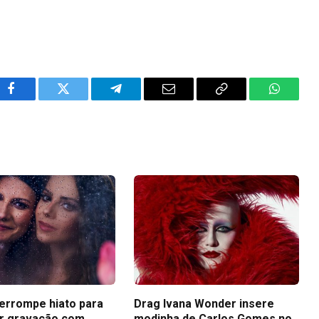
Facebook
Twitter
Telegram
Email
Copy
WhatsA
Link
terrompe hiato para
Drag Ivana Wonder insere
r gravação com
modinha de Carlos Gomes no