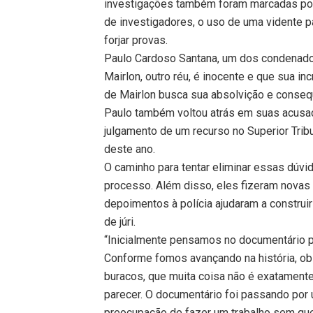
investigações também foram marcadas por 
de investigadores, o uso de uma vidente p
forjar provas.
Paulo Cardoso Santana, um dos condenado
Mairlon, outro réu, é inocente e que sua in
de Mairlon busca sua absolvição e consequ
Paulo também voltou atrás em suas acusaç
julgamento de um recurso no Superior Tri
deste ano.
O caminho para tentar eliminar essas dúvid
processo. Além disso, eles fizeram novas
depoimentos à polícia ajudaram a construir
de júri.
“Inicialmente pensamos no documentário p
Conforme fomos avançando na história, ob
buracos, que muita coisa não é exatamente 
parecer. O documentário foi passando por
preocupação de fazer um trabalho sem quer