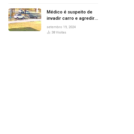
Médico é suspeito de
invadir carro e agredir
delegado aposentado
setembro 19, 2024
durante confusão no
38
Visitas
trânsito