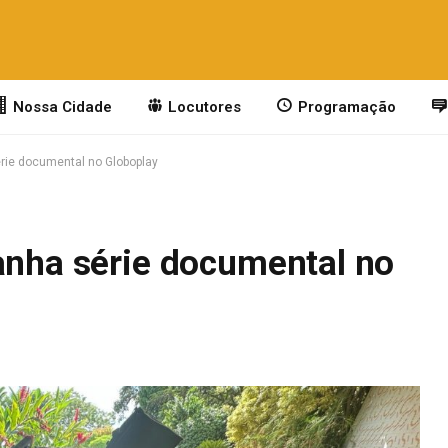
Nossa Cidade
Locutores
Programação
érie documental no Globoplay
ganha série documental no