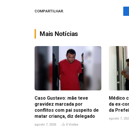
COMPARTILHAR.
Mais Notícias
Caso Gustavo: mãe teve
Médico c
gravidez marcada por
da ex-co
conflitos com pai suspeito de
da Prefe
matar criança, diz delegado
agosto 7, 202
agosto 7, 2026
0
Visitas