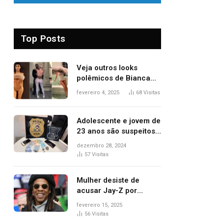
Top Posts
Veja outros looks
polêmicos de Bianca
Censori, esposa de
fevereiro 4, 2025
68
Visitas
Kanye West que
apareceu nua no
Grammy 2025
Adolescente e jovem de
23 anos são suspeitos
de vender drogas
dezembro 28, 2024
próximo de delegacia e
57
Visitas
escola, diz polícia
Mulher desiste de
acusar Jay-Z por
estupro, diz revista
fevereiro 15, 2025
56
Visitas