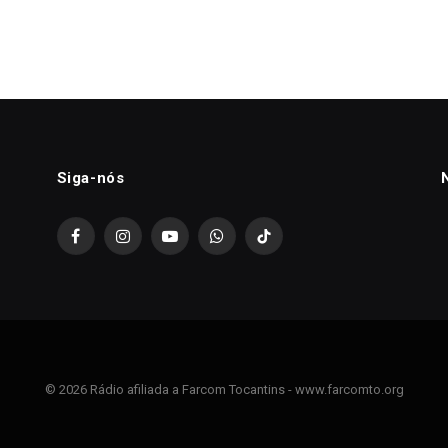
Siga-nós
Facebook
Instagram
YouTube
WhatsApp
TikTok
© 2026 Rádio afiliada a Farcom Tocantins - www.farcomto.org