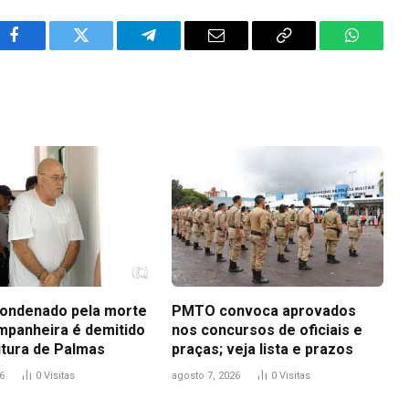
Facebook
Twitter
Telegram
Email
Copy
WhatsA
Link
ondenado pela morte
PMTO convoca aprovados
mpanheira é demitido
nos concursos de oficiais e
itura de Palmas
praças; veja lista e prazos
6
0
Visitas
agosto 7, 2026
0
Visitas