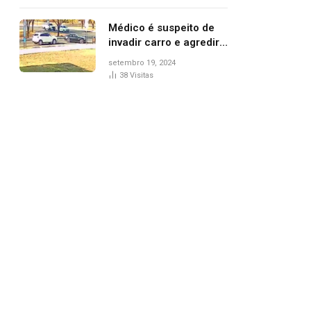
Médico é suspeito de
invadir carro e agredir
delegado aposentado
setembro 19, 2024
durante confusão no
38
Visitas
trânsito