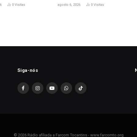
6
0
Visitas
agosto 6, 2026
0
Visitas
Siga-nós
Facebook
Instagram
YouTube
WhatsApp
TikTok
© 2026 Rádio afiliada a Farcom Tocantins - www.farcomto.org