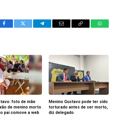
Facebook
Twitter
Telegram
Email
Copy
WhatsA
Link
tavo: foto de mãe
Menino Gustavo pode ter sido
ixão de menino morto
torturado antes de ser morto,
do pai comove a web
diz delegado