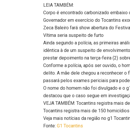
LEIA TAMBÉM:
Corpo é encontrado carbonizado embaixo 
Governador em exercício do Tocantins exo
Zeca Baleiro fará show abertura do Festiv
Vítima seria suspeito de furto
Ainda segundo a polícia, as primeiras an
idêntica à de um suspeito de envolviment
prestar depoimento na terça-feira (2) sob
Conforme a polícia, após ser ouvido, o hom
delito. A mãe dele chegou a reconhecer o 
passará pelos exames periciais para poder
O nome do homem não foi divulgado e o g1
destacou que o caso segue em investigação
VEJA TAMBÉM: Tocantins registra mais d
Tocantins registra mais de 150 homicídio
Veja mais notícias da região no g1 Tocanti
Fonte:
G1 Tocantins