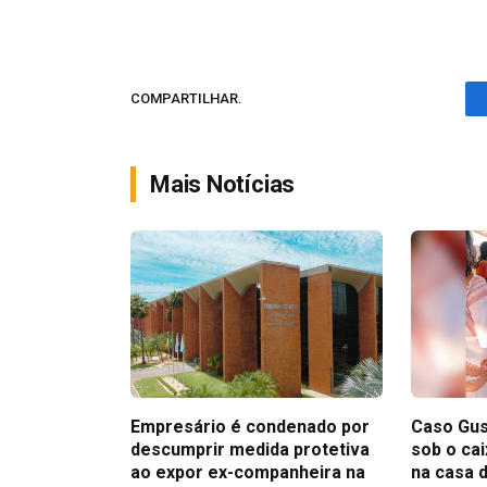
COMPARTILHAR.
Mais Notícias
Empresário é condenado por
Caso Gus
descumprir medida protetiva
sob o ca
ao expor ex-companheira na
na casa 