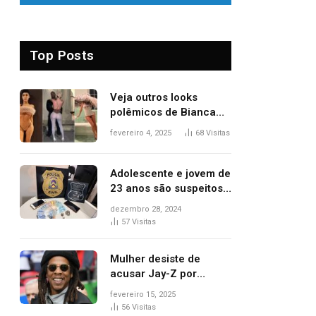
Top Posts
Veja outros looks
polêmicos de Bianca
Censori, esposa de
fevereiro 4, 2025
68
Visitas
Kanye West que
apareceu nua no
Grammy 2025
Adolescente e jovem de
23 anos são suspeitos
de vender drogas
dezembro 28, 2024
próximo de delegacia e
57
Visitas
escola, diz polícia
Mulher desiste de
acusar Jay-Z por
estupro, diz revista
fevereiro 15, 2025
56
Visitas