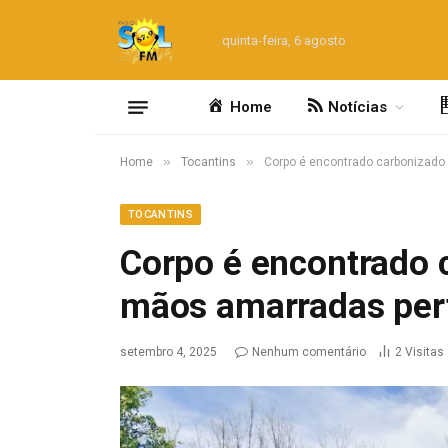
quinta-feira, 6 agosto
Home
Notícias
»
»
Home
Tocantins
Corpo é encontrado carbonizado 
TOCANTINS
Corpo é encontrado 
mãos amarradas pert
setembro 4, 2025
Nenhum comentário
2
Visitas