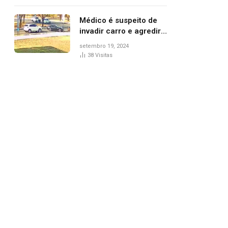
Médico é suspeito de
invadir carro e agredir
delegado aposentado
setembro 19, 2024
durante confusão no
38
Visitas
trânsito