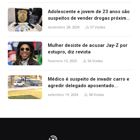
Adolescente e jovem de 23 anos são
suspeitos de vender drogas próximo
de delegacia e escola, diz polícia
dezembro 28, 2024
57
Visitas
Mulher desiste de acusar Jay-Z por
estupro, diz revista
fevereiro 15, 2025
56
Visitas
Médico é suspeito de invadir carro e
agredir delegado aposentado
durante confusão no trânsito
setembro 19, 2024
38
Visitas