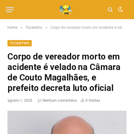
»
»
Home
Tocantins
Corpo de vereador morto em acidente é velado na Câmara de Couto Magalhães, e prefeito decreta luto oficial
TOCANTINS
Corpo de vereador morto em
acidente é velado na Câmara
de Couto Magalhães, e
prefeito decreta luto oficial
agosto 1, 2025
Nenhum comentário
0
Visitas