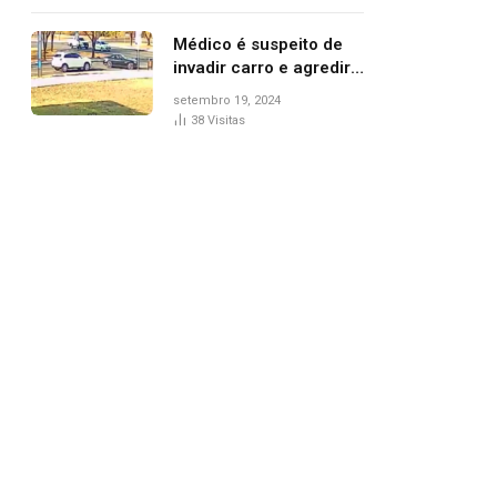
Médico é suspeito de
invadir carro e agredir
delegado aposentado
setembro 19, 2024
durante confusão no
38
Visitas
trânsito