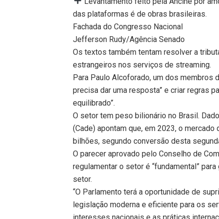
Levantamento feito pela Ancine por am
das plataformas é de obras brasileiras.
Fachada do Congresso Nacional
Jefferson Rudy/Agência Senado
Os textos também tentam resolver a tribu
estrangeiros nos serviços de streaming.
Para Paulo Alcoforado, um dos membros da 
precisa dar uma resposta” e criar regras p
equilibrado”.
O setor tem peso bilionário no Brasil. D
(Cade) apontam que, em 2023, o mercado d
bilhões, segundo conversão desta segund
O parecer aprovado pelo Conselho de Comu
regulamentar o setor é “fundamental” para 
setor.
“O Parlamento terá a oportunidade de supri
legislação moderna e eficiente para os s
interesses nacionais e as práticas interna