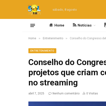
sábado, 8 agosto
Home
Notícias
»
»
Home
Entretenimento
Conselho do Congresso defe
ENTRETENIMENTO
Conselho do Congres
projetos que criam c
no streaming
abril 7, 2025
Nenhum comentário
0
Visitas