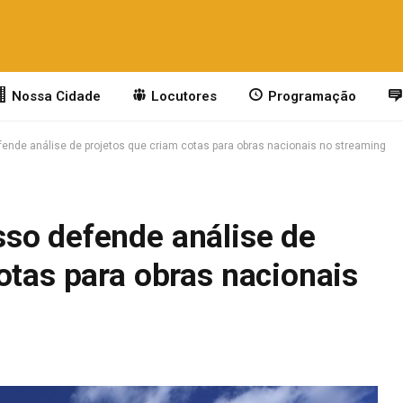
Nossa Cidade
Locutores
Programação
nde análise de projetos que criam cotas para obras nacionais no streaming
so defende análise de
otas para obras nacionais