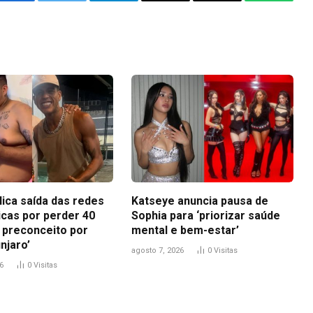
Facebook
Twitter
Telegram
Email
Copy
WhatsA
Link
lica saída das redes
Katseye anuncia pausa de
icas por perder 40
Sophia para ‘priorizar saúde
i preconceito por
mental e bem-estar’
njaro’
agosto 7, 2026
0
Visitas
6
0
Visitas