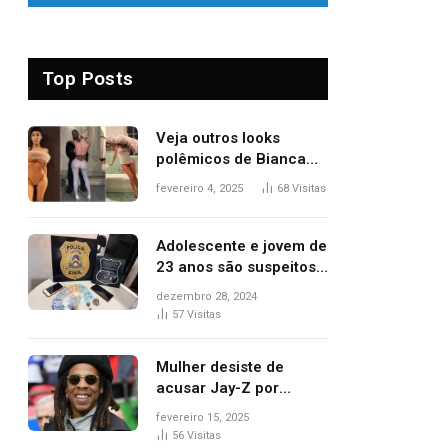
Top Posts
Veja outros looks
polêmicos de Bianca
Censori, esposa de
fevereiro 4, 2025
68
Visitas
Kanye West que
apareceu nua no
Grammy 2025
Adolescente e jovem de
23 anos são suspeitos
de vender drogas
dezembro 28, 2024
próximo de delegacia e
57
Visitas
escola, diz polícia
Mulher desiste de
acusar Jay-Z por
estupro, diz revista
fevereiro 15, 2025
56
Visitas