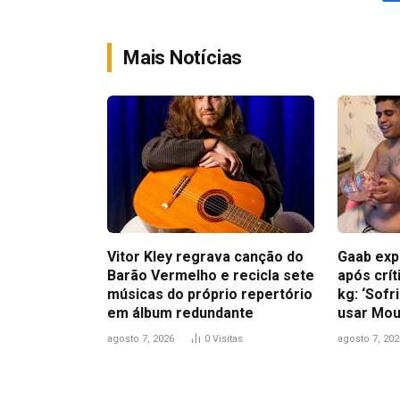
Mais Notícias
Vitor Kley regrava canção do
Gaab exp
Barão Vermelho e recicla sete
após crít
músicas do próprio repertório
kg: ‘Sofr
em álbum redundante
usar Mou
agosto 7, 2026
0
Visitas
agosto 7, 202