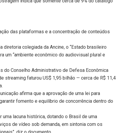
ostragem indica que somente cerca de 9% do catálogo
tação das plataformas e a concentração de conteúdos
diretoria colegiada da Ancine, o “Estado brasileiro
ara um “ambiente econômico do audiovisual plural e
ados do Conselho Administrativo de Defesa Econômica
e streaming faturou US$ 1,95 bilhão — cerca de R$ 11,4
a.
nicação afirma que a aprovação de uma lei para
garantir fomento e equilíbrio de concorrência dentro do
r uma lacuna histórica, dotando o Brasil de uma
erviços de vídeo sob demanda, em sintonia com os
cionais”, diz o documento.