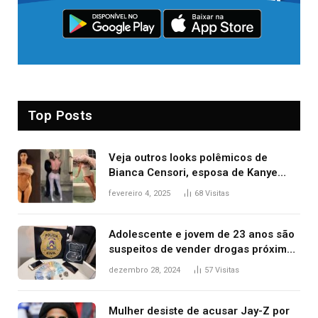
Top Posts
Veja outros looks polêmicos de
Bianca Censori, esposa de Kanye
West que apareceu nua no Grammy
fevereiro 4, 2025
68
Visitas
2025
Adolescente e jovem de 23 anos são
suspeitos de vender drogas próximo
de delegacia e escola, diz polícia
dezembro 28, 2024
57
Visitas
Mulher desiste de acusar Jay-Z por