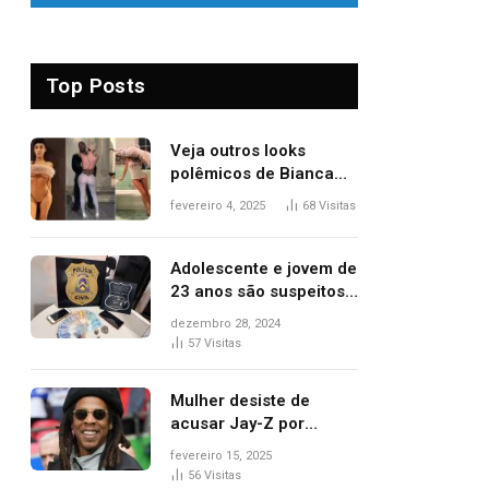
Top Posts
Veja outros looks
polêmicos de Bianca
Censori, esposa de
fevereiro 4, 2025
68
Visitas
Kanye West que
apareceu nua no
Grammy 2025
Adolescente e jovem de
23 anos são suspeitos
de vender drogas
dezembro 28, 2024
próximo de delegacia e
57
Visitas
escola, diz polícia
Mulher desiste de
acusar Jay-Z por
estupro, diz revista
fevereiro 15, 2025
56
Visitas