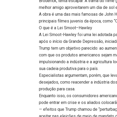
Broderick, tenta escapar. A trama do filme
melhor amigo aproveitarem um dia de sol 
A obra é uma das mais famosas de John Hu
principais filmes juvenis da época, como 
O que é a Lei Smoot–Hawley
A Lei Smoot-Hawley foi uma lei adotada p
após o início da Grande Depressão, inicia
Trump tem um objetivo parecido: ao aument
com que os produtos americanos sejam ma
impulsionando a indústria e a agricultura 
sua cadeia produtiva para o país.
Especialistas argumentam, porém, que leva
desejados, como reacender a indústria dos
produção para casa.
Enquanto isso, os consumidores american
pode entrar em crise e os aliados coloca
— efeitos que Trump chamou de “perturbaç
aceitar nas eleições de meio de mandato 