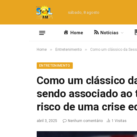
sábado, 8 agosto
Home
Notícias
»
»
Home
Entretenimento
Como um clássico da Sessã
ENTRETENIMENTO
Como um clássico da
sendo associado ao 
risco de uma crise 
abril 3, 2025
Nenhum comentário
1
Visitas