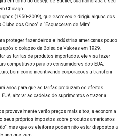
 gira em torno do desejo de Bueller, sua namorada e seu
em Chicago.
ghes (1950-2009), que escreveu e dirigiu alguns dos
“O Clube dos Cinco” e “Esqueceram de Mim”.
ara proteger fazendeiros e indústrias americanas pouco
da após o colapso da Bolsa de Valores em 1929.
ar as tarifas de produtos importados, ele visa fazer
is competitivos para os consumidores dos EUA,
locais, bem como incentivando corporações a transferir
rá anos para que as tarifas produzam os efeitos
 EUA, alterar as cadeias de suprimentos e trazer a
os provavelmente verão preços mais altos, a economia
rão seus próprios impostos sobre produtos americanos
ão”, mas que os eleitores podem não estar dispostos a
do ano que vem.