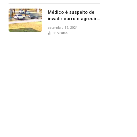
Médico é suspeito de
invadir carro e agredir
delegado aposentado
setembro 19, 2024
durante confusão no
38
Visitas
trânsito