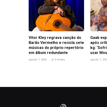
Vitor Kley regrava canção do
Gaab exp
Barão Vermelho e recicla sete
após crít
músicas do próprio repertório
kg: ‘Sofr
em álbum redundante
usar Mou
agosto 7, 2026
0
Visitas
agosto 7, 202