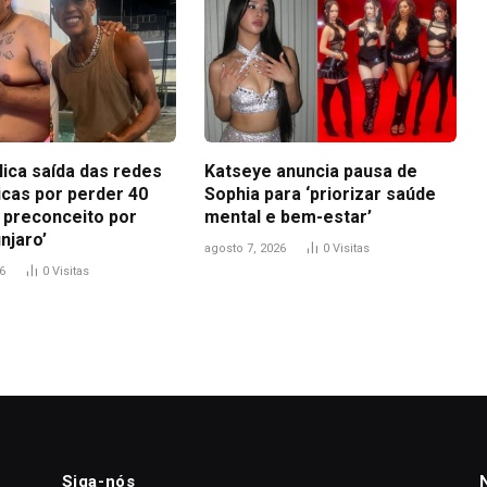
lica saída das redes
Katseye anuncia pausa de
icas por perder 40
Sophia para ‘priorizar saúde
i preconceito por
mental e bem-estar’
njaro’
agosto 7, 2026
0
Visitas
6
0
Visitas
Siga-nós