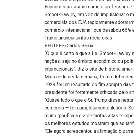
Economistas, assim como o professor de “
Smoot-Hawley, em vez de impulsionar o mer
comerciais dos EUA rapidamente adotaram 
comércio internacional, que desabou 66% 
Trump anuncia tarifas recíprocas
REUTERS/Carlos Barria
“O que é certo é que a Lei Smoot-Hawley 
nações, seja no âmbito econômico ou polít
internacionais”, diz o site de história am
Mais cedo nesta semana, Trump defendeu sua
1929 foi um resultado do fim abrupto das 
presidente foi fortemente criticada pelo a
“Quase tudo o que o Sr. Trump disse nesta
comércio — foi completamente ilusório. Sua 
muito glorifica a era de tarifas altas e im
os melhores estudos mostram que as tarif
“Ele agora acrescentou a afirmação bizarr