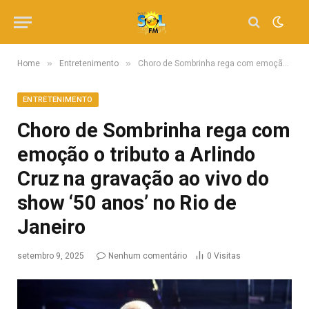
»
»
Home
Entretenimento
Choro de Sombrinha rega com emoção o tributo a Arlindo Cruz na gravação ao vivo do show ‘50 anos’ no Rio de Janeiro
ENTRETENIMENTO
Choro de Sombrinha rega com
emoção o tributo a Arlindo
Cruz na gravação ao vivo do
show ‘50 anos’ no Rio de
Janeiro
setembro 9, 2025
Nenhum comentário
0
Visitas