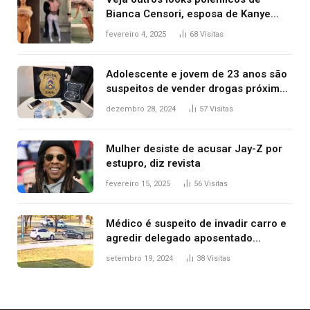
Bianca Censori, esposa de Kanye
West que apareceu nua no Grammy
fevereiro 4, 2025
68
Visitas
2025
Adolescente e jovem de 23 anos são
suspeitos de vender drogas próximo
de delegacia e escola, diz polícia
dezembro 28, 2024
57
Visitas
Mulher desiste de acusar Jay-Z por
estupro, diz revista
fevereiro 15, 2025
56
Visitas
Médico é suspeito de invadir carro e
agredir delegado aposentado
durante confusão no trânsito
setembro 19, 2024
38
Visitas