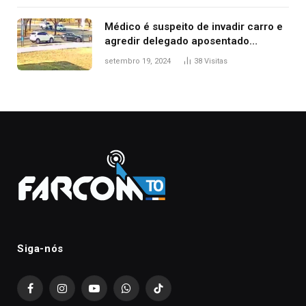
Médico é suspeito de invadir carro e
agredir delegado aposentado
durante confusão no trânsito
setembro 19, 2024
38
Visitas
Siga-nós
Facebook
Instagram
YouTube
WhatsApp
TikTok