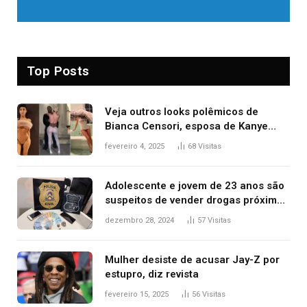
Top Posts
Veja outros looks polêmicos de
Bianca Censori, esposa de Kanye
West que apareceu nua no Grammy
fevereiro 4, 2025
68
Visitas
2025
Adolescente e jovem de 23 anos são
suspeitos de vender drogas próximo
de delegacia e escola, diz polícia
dezembro 28, 2024
57
Visitas
Mulher desiste de acusar Jay-Z por
estupro, diz revista
fevereiro 15, 2025
56
Visitas