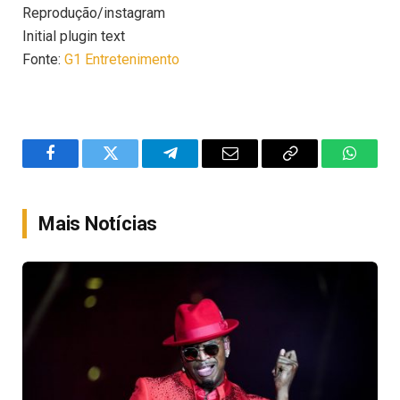
Reprodução/instagram
Initial plugin text
Fonte:
G1 Entretenimento
Facebook
Twitter
Telegram
Email
Copy
WhatsA
Link
Mais Notícias