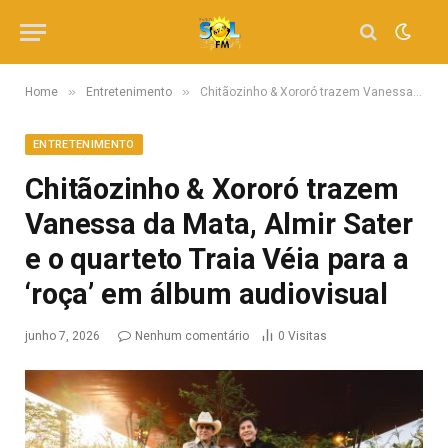
»
»
Home
Entretenimento
Chitãozinho & Xororó trazem Vanessa da Mata, Almir Sater e o quarteto Traia Véia para a ‘roça’ em álbum audiovisual
ENTRETENIMENTO
Chitãozinho & Xororó trazem
Vanessa da Mata, Almir Sater
e o quarteto Traia Véia para a
‘roça’ em álbum audiovisual
junho 7, 2026
Nenhum comentário
0
Visitas