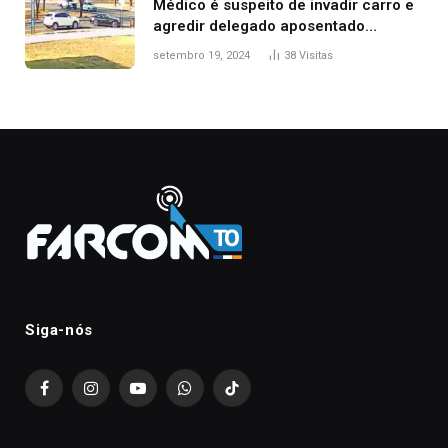
Médico é suspeito de invadir carro e
agredir delegado aposentado
durante confusão no trânsito
setembro 19, 2024
38
Visitas
Siga-nós
Facebook
Instagram
YouTube
WhatsApp
TikTok