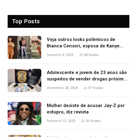
Top Posts
Veja outros looks polêmicos de
Bianca Censori, esposa de Kanye
West que apareceu nua no Grammy
fevereiro 4, 2025
68
Visitas
2025
Adolescente e jovem de 23 anos são
suspeitos de vender drogas próximo
de delegacia e escola, diz polícia
dezembro 28, 2024
57
Visitas
Mulher desiste de acusar Jay-Z por
estupro, diz revista
fevereiro 15, 2025
56
Visitas