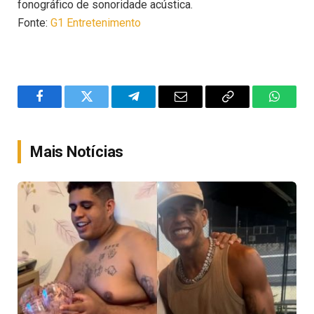
fonográfico de sonoridade acústica.
Fonte:
G1 Entretenimento
Facebook
Twitter
Telegram
Email
Copy
WhatsA
Link
Mais Notícias