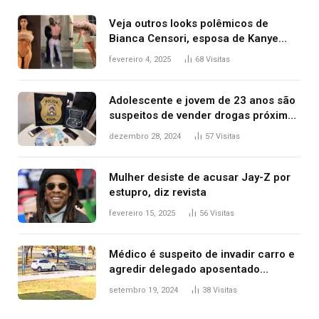
Veja outros looks polêmicos de
Bianca Censori, esposa de Kanye
West que apareceu nua no Grammy
fevereiro 4, 2025
68
Visitas
2025
Adolescente e jovem de 23 anos são
suspeitos de vender drogas próximo
de delegacia e escola, diz polícia
dezembro 28, 2024
57
Visitas
Mulher desiste de acusar Jay-Z por
estupro, diz revista
fevereiro 15, 2025
56
Visitas
Médico é suspeito de invadir carro e
agredir delegado aposentado
durante confusão no trânsito
setembro 19, 2024
38
Visitas