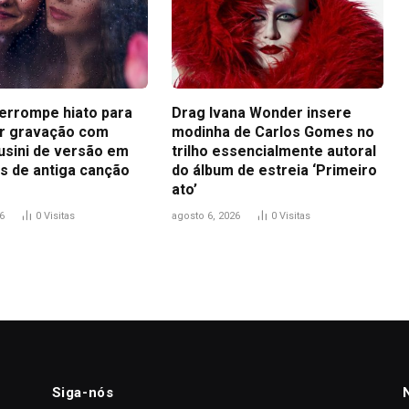
terrompe hiato para
Drag Ivana Wonder insere
r gravação com
modinha de Carlos Gomes no
usini de versão em
trilho essencialmente autoral
s de antiga canção
do álbum de estreia ‘Primeiro
ato’
6
0
Visitas
agosto 6, 2026
0
Visitas
Siga-nós