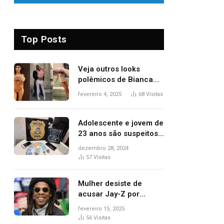
Top Posts
Veja outros looks
polêmicos de Bianca
Censori, esposa de
fevereiro 4, 2025
68
Visitas
Kanye West que
apareceu nua no
Grammy 2025
Adolescente e jovem de
23 anos são suspeitos
de vender drogas
dezembro 28, 2024
próximo de delegacia e
57
Visitas
escola, diz polícia
Mulher desiste de
acusar Jay-Z por
estupro, diz revista
fevereiro 15, 2025
56
Visitas