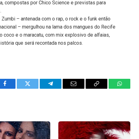
a, compostas por Chico Science e previstas para
.
Zumbi – antenada com o rap, o rock e o funk então
ernacional – mergulhou na lama dos mangues do Recife
o coco e o maracatu, com mix explosivo de alfaias,
história que será recontada nos palcos.
Facebook
Twitter
Telegram
Email
Copy
WhatsA
Link