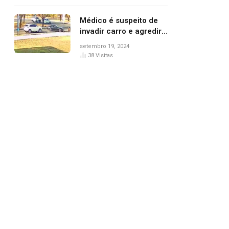
Médico é suspeito de
invadir carro e agredir
delegado aposentado
setembro 19, 2024
durante confusão no
38
Visitas
trânsito