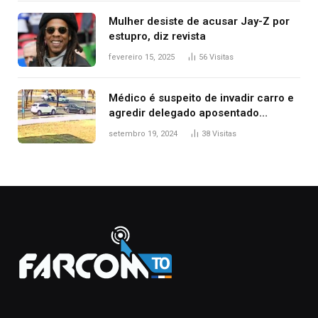
Mulher desiste de acusar Jay-Z por
estupro, diz revista
fevereiro 15, 2025
56
Visitas
Médico é suspeito de invadir carro e
agredir delegado aposentado
durante confusão no trânsito
setembro 19, 2024
38
Visitas