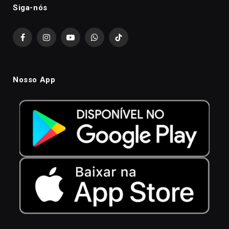
Siga-nós
Facebook
Instagram
YouTube
WhatsApp
TikTok
Nosso App