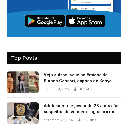
Top Posts
Veja outros looks polêmicos de
Bianca Censori, esposa de Kanye
West que apareceu nua no Grammy
fevereiro 4, 2025
68
Visitas
2025
Adolescente e jovem de 23 anos são
suspeitos de vender drogas próximo
de delegacia e escola, diz polícia
dezembro 28, 2024
57
Visitas