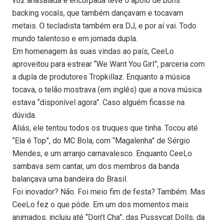
voz anasalada e encorpada teve o apoio de bons
backing vocals, que também dançavam e tocavam
metais. O tecladista também era DJ, e por aí vai. Todo
mundo talentoso e em jornada dupla.
Em homenagem às suas vindas ao país, CeeLo
aproveitou para estrear “We Want You Girl”, parceria com
a dupla de produtores Tropkillaz. Enquanto a música
tocava, o telão mostrava (em inglês) que a nova música
estava “disponível agora”. Caso alguém ficasse na
dúvida.
Aliás, ele tentou todos os truques que tinha. Tocou até
“Ela é Top”, do MC Bola, com “Magalenha” de Sérgio
Mendes, e um arranjo carnavalesco. Enquanto CeeLo
sambava sem cantar, um dos membros da banda
balançava uma bandeira do Brasil.
Foi inovador? Não. Foi meio fim de festa? Também. Mas
CeeLo fez o que pôde. Em um dos momentos mais
animados, incluiu até “Don’t Cha”, das Pussycat Dolls, da