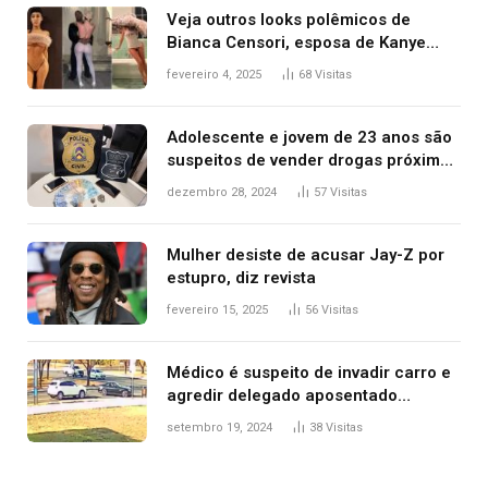
Veja outros looks polêmicos de
Bianca Censori, esposa de Kanye
West que apareceu nua no Grammy
fevereiro 4, 2025
68
Visitas
2025
Adolescente e jovem de 23 anos são
suspeitos de vender drogas próximo
de delegacia e escola, diz polícia
dezembro 28, 2024
57
Visitas
Mulher desiste de acusar Jay-Z por
estupro, diz revista
fevereiro 15, 2025
56
Visitas
Médico é suspeito de invadir carro e
agredir delegado aposentado
durante confusão no trânsito
setembro 19, 2024
38
Visitas