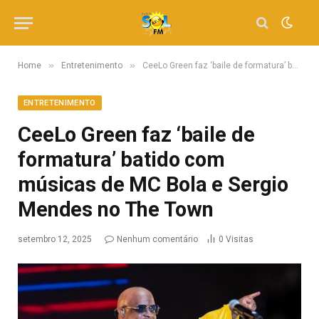
»
»
Home
Entretenimento
CeeLo Green faz ‘baile de formatura’ batido com músicas de MC Bola e Sergio Mendes no The Town
ENTRETENIMENTO
CeeLo Green faz ‘baile de
formatura’ batido com
músicas de MC Bola e Sergio
Mendes no The Town
setembro 12, 2025
Nenhum comentário
0
Visitas