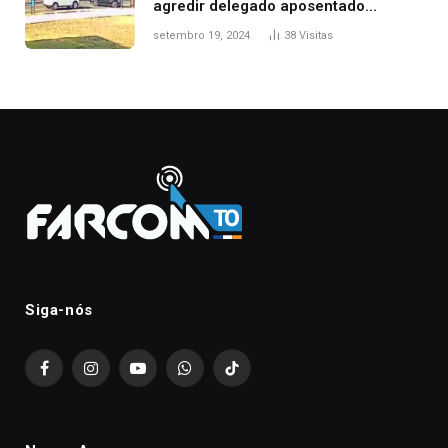
agredir delegado aposentado
durante confusão no trânsito
setembro 19, 2024
38
Visitas
Siga-nós
Facebook
Instagram
YouTube
WhatsApp
TikTok