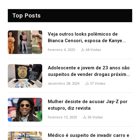
Top Posts
Veja outros looks polêmicos de
Bianca Censori, esposa de Kanye
West que apareceu nua no Grammy
fevereiro 4, 2025
68
Visitas
2025
Adolescente e jovem de 23 anos são
suspeitos de vender drogas próximo
de delegacia e escola, diz polícia
dezembro 28, 2024
57
Visitas
Mulher desiste de acusar Jay-Z por
estupro, diz revista
fevereiro 15, 2025
56
Visitas
Médico é suspeito de invadir carro e