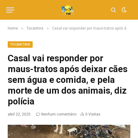
»
»
Home
Tocantins
Casal vai responder por maus-tratos após deixar cães sem água e comida, e pela morte de um dos animais, diz polícia
TOCANTINS
Casal vai responder por
maus-tratos após deixar cães
sem água e comida, e pela
morte de um dos animais, diz
polícia
abril 22, 2025
Nenhum comentário
0
Visitas