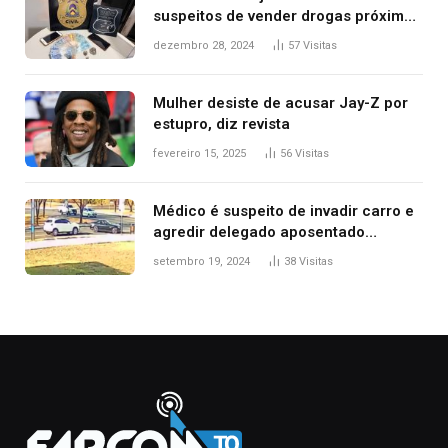
suspeitos de vender drogas próximo
de delegacia e escola, diz polícia
dezembro 28, 2024
57
Visitas
Mulher desiste de acusar Jay-Z por
estupro, diz revista
fevereiro 15, 2025
56
Visitas
Médico é suspeito de invadir carro e
agredir delegado aposentado
durante confusão no trânsito
setembro 19, 2024
38
Visitas