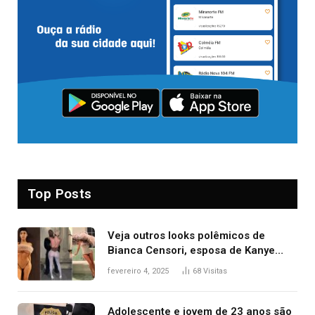
Top Posts
Veja outros looks polêmicos de
Bianca Censori, esposa de Kanye
West que apareceu nua no Grammy
fevereiro 4, 2025
68
Visitas
2025
Adolescente e jovem de 23 anos são