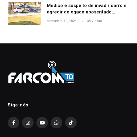
Médico é suspeito de invadir carro e
agredir delegado aposentado
durante confusão no trânsito
setembro 19, 2024
38
Visitas
Siga-nós
Facebook
Instagram
YouTube
WhatsApp
TikTok