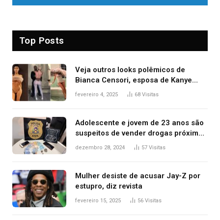
Top Posts
Veja outros looks polêmicos de
Bianca Censori, esposa de Kanye
West que apareceu nua no Grammy
fevereiro 4, 2025
68
Visitas
2025
Adolescente e jovem de 23 anos são
suspeitos de vender drogas próximo
de delegacia e escola, diz polícia
dezembro 28, 2024
57
Visitas
Mulher desiste de acusar Jay-Z por
estupro, diz revista
fevereiro 15, 2025
56
Visitas