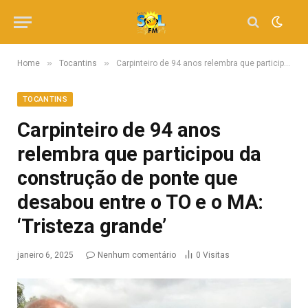
»
»
Home
Tocantins
Carpinteiro de 94 anos relembra que participou da construção de ponte que desabou entre o TO e o MA: ‘Tristeza grande’
TOCANTINS
Carpinteiro de 94 anos
relembra que participou da
construção de ponte que
desabou entre o TO e o MA:
‘Tristeza grande’
janeiro 6, 2025
Nenhum comentário
0
Visitas