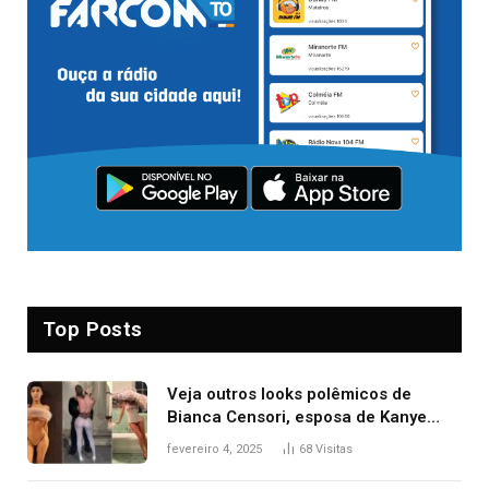
Top Posts
Veja outros looks polêmicos de
Bianca Censori, esposa de Kanye
West que apareceu nua no Grammy
fevereiro 4, 2025
68
Visitas
2025