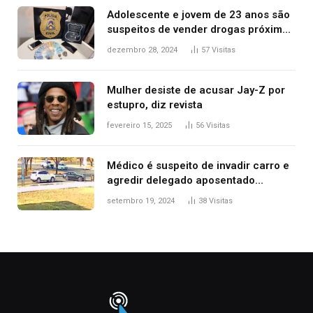
Adolescente e jovem de 23 anos são
suspeitos de vender drogas próximo
de delegacia e escola, diz polícia
dezembro 28, 2024
57
Visitas
Mulher desiste de acusar Jay-Z por
estupro, diz revista
fevereiro 15, 2025
56
Visitas
Médico é suspeito de invadir carro e
agredir delegado aposentado
durante confusão no trânsito
setembro 19, 2024
38
Visitas