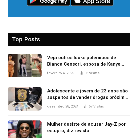
Top Posts
Veja outros looks polêmicos de
Bianca Censori, esposa de Kanye
West que apareceu nua no Grammy
fevereiro 4, 2025
68
Visitas
2025
Adolescente e jovem de 23 anos são
suspeitos de vender drogas próximo
de delegacia e escola, diz polícia
dezembro 28, 2024
57
Visitas
Mulher desiste de acusar Jay-Z por
estupro, diz revista