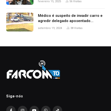
fevereiro 15, 2025
56
Visitas
Médico é suspeito de invadir carro e
agredir delegado aposentado
durante confusão no trânsito
setembro 19, 2024
38
Visitas
Siga-nós