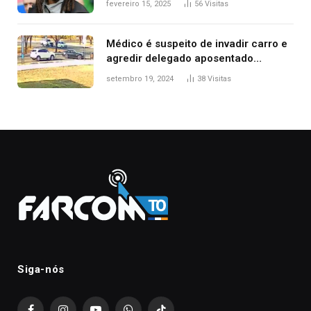
fevereiro 15, 2025
56
Visitas
Médico é suspeito de invadir carro e
agredir delegado aposentado
durante confusão no trânsito
setembro 19, 2024
38
Visitas
Siga-nós