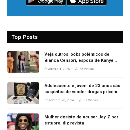
Top Posts
Veja outros looks polêmicos de
Bianca Censori, esposa de Kanye
West que apareceu nua no Grammy
fevereiro 4, 2025
68
Visitas
2025
Adolescente e jovem de 23 anos são
suspeitos de vender drogas próximo
de delegacia e escola, diz polícia
dezembro 28, 2024
57
Visitas
Mulher desiste de acusar Jay-Z por
estupro, diz revista