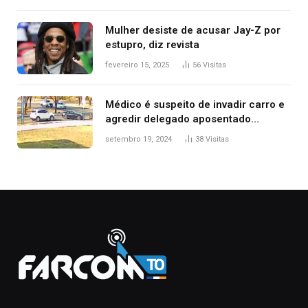
Mulher desiste de acusar Jay-Z por
estupro, diz revista
fevereiro 15, 2025
56
Visitas
Médico é suspeito de invadir carro e
agredir delegado aposentado
durante confusão no trânsito
setembro 19, 2024
38
Visitas