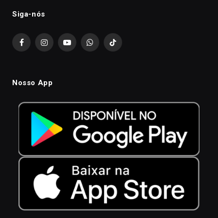
Siga-nós
Facebook
Instagram
YouTube
WhatsApp
TikTok
Nosso App