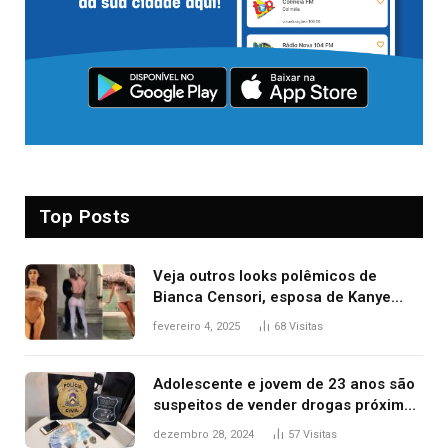
Top Posts
Veja outros looks polêmicos de
Bianca Censori, esposa de Kanye
West que apareceu nua no Grammy
fevereiro 4, 2025
68
Visitas
2025
Adolescente e jovem de 23 anos são
suspeitos de vender drogas próximo
de delegacia e escola, diz polícia
dezembro 28, 2024
57
Visitas