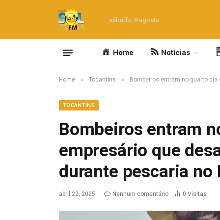
sábado, 8 agosto
Home
Notícias
»
»
Home
Tocantins
Bombeiros entram no quarto dia 
TOCANTINS
Bombeiros entram no
empresário que des
durante pescaria no 
abril 22, 2025
Nenhum comentário
0
Visitas