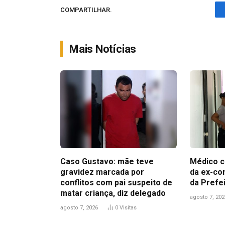
COMPARTILHAR.
Mais Notícias
Caso Gustavo: mãe teve
Médico c
gravidez marcada por
da ex-co
conflitos com pai suspeito de
da Prefe
matar criança, diz delegado
agosto 7, 202
agosto 7, 2026
0
Visitas