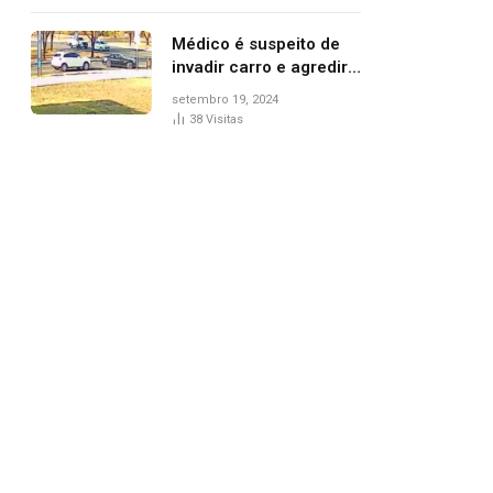
Médico é suspeito de
invadir carro e agredir
delegado aposentado
setembro 19, 2024
durante confusão no
38
Visitas
trânsito