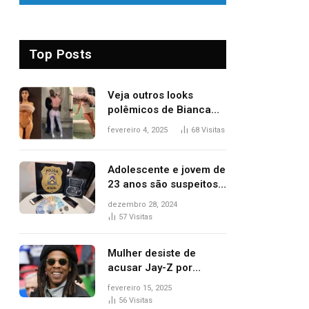
Top Posts
Veja outros looks
polêmicos de Bianca
Censori, esposa de
fevereiro 4, 2025
68
Visitas
Kanye West que
apareceu nua no
Grammy 2025
Adolescente e jovem de
23 anos são suspeitos
de vender drogas
dezembro 28, 2024
próximo de delegacia e
57
Visitas
escola, diz polícia
Mulher desiste de
acusar Jay-Z por
estupro, diz revista
fevereiro 15, 2025
56
Visitas