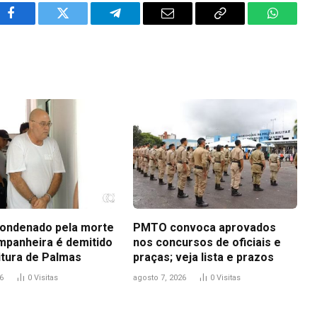
Facebook
Twitter
Telegram
Email
Copy
WhatsA
Link
ondenado pela morte
PMTO convoca aprovados
mpanheira é demitido
nos concursos de oficiais e
itura de Palmas
praças; veja lista e prazos
6
0
Visitas
agosto 7, 2026
0
Visitas