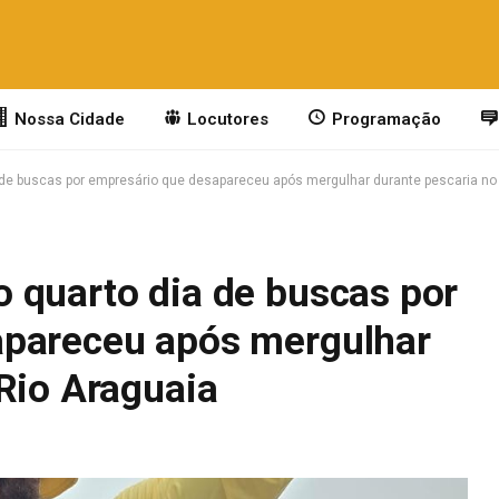
Nossa Cidade
Locutores
Programação
de buscas por empresário que desapareceu após mergulhar durante pescaria no
 quarto dia de buscas por
apareceu após mergulhar
Rio Araguaia