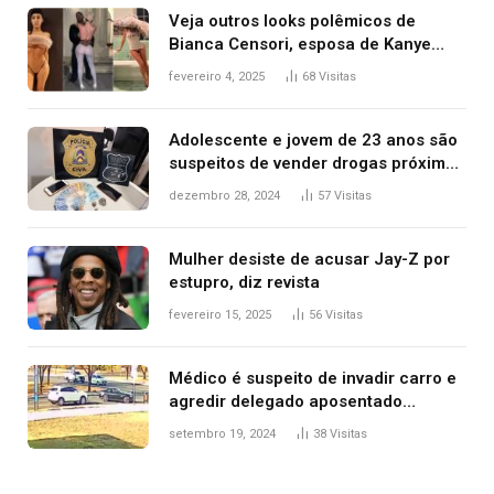
Veja outros looks polêmicos de
Bianca Censori, esposa de Kanye
West que apareceu nua no Grammy
fevereiro 4, 2025
68
Visitas
2025
Adolescente e jovem de 23 anos são
suspeitos de vender drogas próximo
de delegacia e escola, diz polícia
dezembro 28, 2024
57
Visitas
Mulher desiste de acusar Jay-Z por
estupro, diz revista
fevereiro 15, 2025
56
Visitas
Médico é suspeito de invadir carro e
agredir delegado aposentado
durante confusão no trânsito
setembro 19, 2024
38
Visitas