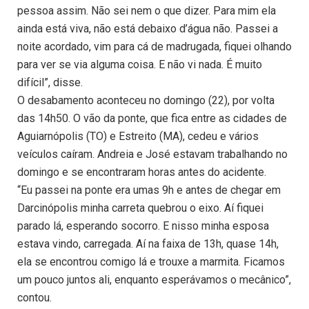
pessoa assim. Não sei nem o que dizer. Para mim ela
ainda está viva, não está debaixo d’água não. Passei a
noite acordado, vim para cá de madrugada, fiquei olhando
para ver se via alguma coisa. E não vi nada. É muito
difícil”, disse.
O desabamento aconteceu no domingo (22), por volta
das 14h50. O vão da ponte, que fica entre as cidades de
Aguiarnópolis (TO) e Estreito (MA), cedeu e vários
veículos caíram. Andreia e José estavam trabalhando no
domingo e se encontraram horas antes do acidente.
“Eu passei na ponte era umas 9h e antes de chegar em
Darcinópolis minha carreta quebrou o eixo. Aí fiquei
parado lá, esperando socorro. E nisso minha esposa
estava vindo, carregada. Aí na faixa de 13h, quase 14h,
ela se encontrou comigo lá e trouxe a marmita. Ficamos
um pouco juntos ali, enquanto esperávamos o mecânico”,
contou.