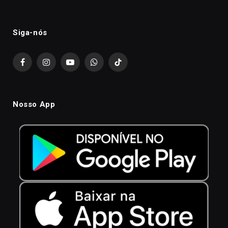
Siga-nós
Facebook
Instagram
YouTube
WhatsApp
TikTok
Nosso App