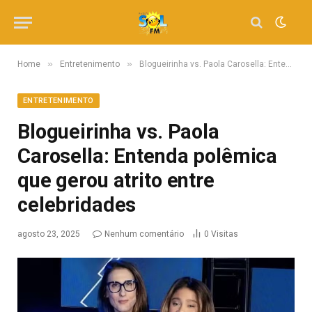
»
»
Home
Entretenimento
Blogueirinha vs. Paola Carosella: Entenda polêmica que gerou atrito entre celebridades
ENTRETENIMENTO
Blogueirinha vs. Paola
Carosella: Entenda polêmica
que gerou atrito entre
celebridades
agosto 23, 2025
Nenhum comentário
0
Visitas