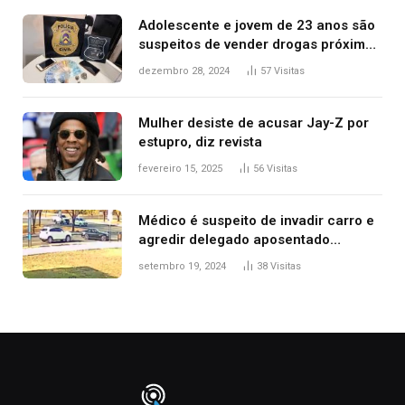
Adolescente e jovem de 23 anos são
suspeitos de vender drogas próximo
de delegacia e escola, diz polícia
dezembro 28, 2024
57
Visitas
Mulher desiste de acusar Jay-Z por
estupro, diz revista
fevereiro 15, 2025
56
Visitas
Médico é suspeito de invadir carro e
agredir delegado aposentado
durante confusão no trânsito
setembro 19, 2024
38
Visitas