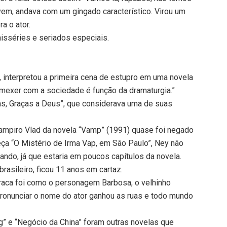
ovem, andava com um gingado característico. Virou um
a o ator.
isséries e seriados especiais.
, interpretou a primeira cena de estupro em uma novela
e mexer com a sociedade é função da dramaturgia.”
as, Graças a Deus”, que considerava uma de suas
ampiro Vlad da novela “Vamp” (1991) quase foi negado
ça “O Mistério de Irma Vap, em São Paulo”, Ney não
ando, já que estaria em poucos capítulos da novela.
rasileiro, ficou 11 anos em cartaz.
rraca foi como o personagem Barbosa, o velhinho
pronunciar o nome do ator ganhou as ruas e todo mundo
g” e “Negócio da China” foram outras novelas que