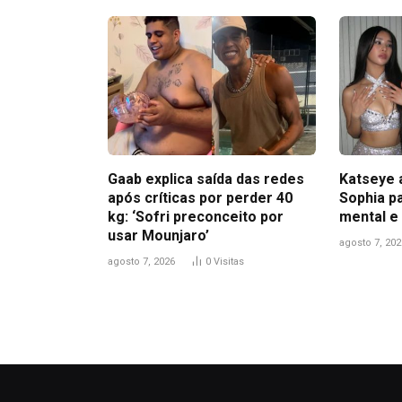
Gaab explica saída das redes
Katseye 
após críticas por perder 40
Sophia pa
kg: ‘Sofri preconceito por
mental e
usar Mounjaro’
agosto 7, 202
agosto 7, 2026
0
Visitas