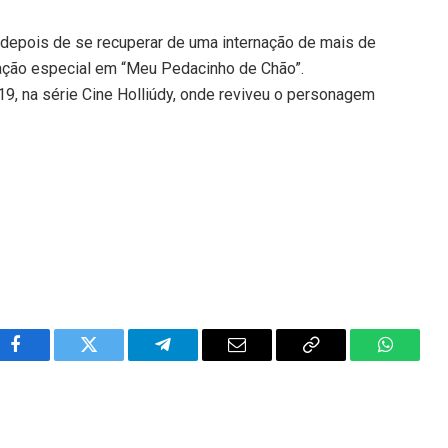
 depois de se recuperar de uma internação de mais de
pação especial em “Meu Pedacinho de Chão”.
19, na série Cine Holliúdy, onde reviveu o personagem
Facebook
Twitter
Telegram
Email
Copy
WhatsA
Link