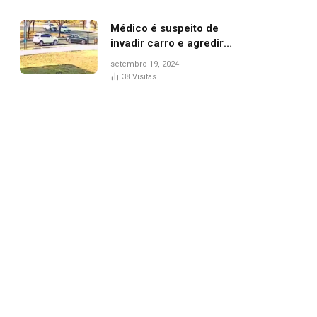
Médico é suspeito de
invadir carro e agredir
delegado aposentado
setembro 19, 2024
durante confusão no
38
Visitas
trânsito