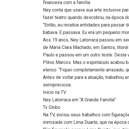
financeira com a família.
Ney conta que usava sua arte inclusive pa
fazer teatro quando descobriu, na época d
“Então, eu recebia entidades para passar d
babava. E passava. Eu era um pequeno mons
Aos 19 anos, Ney Latorraca passou em seu 
de Maria Clara Machado, em Santos, litor
Paulo e passou em um outro teste. Desta
Plínio Marcos. Mas o espetáculo acabou ba
elenco. “Fiquei completamente arrasado, qu
Antes de voltar para a atuação, trabalhou 
semipreciosa.
Início na TV
Ney Latorraca em “A Grande Família”
Tv Globo
Na TV, iniciou seus trabalhos com figuraçõ
inimizade com Lima Duarte, que na época di