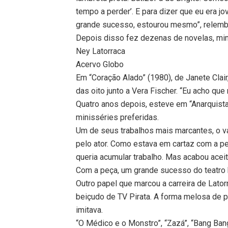
tempo a perder’. E para dizer que eu era j
grande sucesso, estourou mesmo”, relembr
Depois disso fez dezenas de novelas, min
Ney Latorraca
Acervo Globo
Em “Coração Alado” (1980), de Janete Clair
das oito junto a Vera Fischer. “Eu acho qu
Quatro anos depois, esteve em “Anarquist
minisséries preferidas.
Um de seus trabalhos mais marcantes, o v
pelo ator. Como estava em cartaz com a pe
queria acumular trabalho. Mas acabou aceit
Com a peça, um grande sucesso do teatro b
Outro papel que marcou a carreira de Lato
beiçudo de TV Pirata. A forma melosa de 
imitava.
“O Médico e o Monstro”, “Zazá”, “Bang Ban