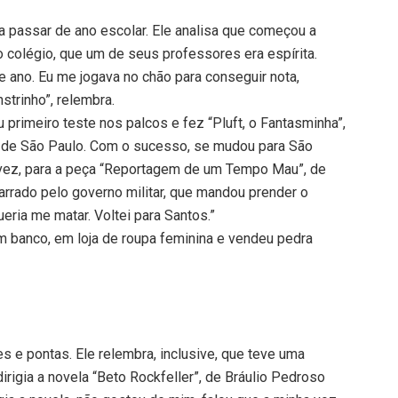
ra passar de ano escolar. Ele analisa que começou a
o colégio, que um de seus professores era espírita.
e ano. Eu me jogava no chão para conseguir nota,
trinho”, relembra.
primeiro teste nos palcos e fez “Pluft, o Fantasminha”,
al de São Paulo. Com o sucesso, se mudou para São
 vez, para a peça “Reportagem de um Tempo Mau”, de
rrado pelo governo militar, que mandou prender o
eria me matar. Voltei para Santos.”
em banco, em loja de roupa feminina e vendeu pedra
es e pontas. Ele relembra, inclusive, que teve uma
rigia a novela “Beto Rockfeller”, de Bráulio Pedroso