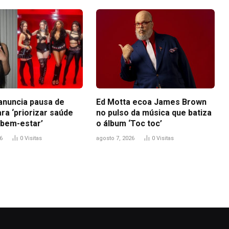
anuncia pausa de
Ed Motta ecoa James Brown
ra ‘priorizar saúde
no pulso da música que batiza
 bem-estar’
o álbum ‘Toc toc’
6
0
Visitas
agosto 7, 2026
0
Visitas