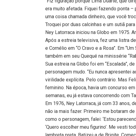
“Fiz figuração porque Lima Duarte, que dir
era muito afetada. Fiquei fazendo ponta –
uma coisa chamada dinheiro, que você troca
Troquei por duas calcinhas e um sutiã para
Ney Latorraca iniciou na Globo em 1975. An
Após a estreia televisiva, fez uma listra d
e Cornélio em “O Cravo e a Rosa”. Em “Um
também em seu Quequé na minissérie “Rab
Sua estreia na Globo foi em “Escalada”, d
personagem mudo. “Eu nunca apresentei aq
virilidade explícita. Pelo contrário. Mas F
feminino. Na época, havia um concurso em n
semanas, eu já estava concorrendo com Tar
Em 1976, Ney Latorraca, já com 33 anos, d
não ia mais fazer. Primeiro me botaram de
como o personagem, falei: ‘Estou parecend
‘Quero escolher meu figurino’. Me vesti t
lambreta preta. Batizei-a de Brigite. Come