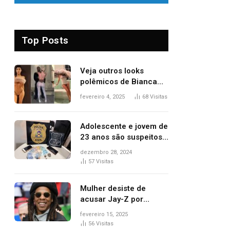
Top Posts
Veja outros looks
polêmicos de Bianca
Censori, esposa de
fevereiro 4, 2025
68
Visitas
Kanye West que
apareceu nua no
Grammy 2025
Adolescente e jovem de
23 anos são suspeitos
de vender drogas
dezembro 28, 2024
próximo de delegacia e
57
Visitas
escola, diz polícia
Mulher desiste de
acusar Jay-Z por
estupro, diz revista
fevereiro 15, 2025
56
Visitas