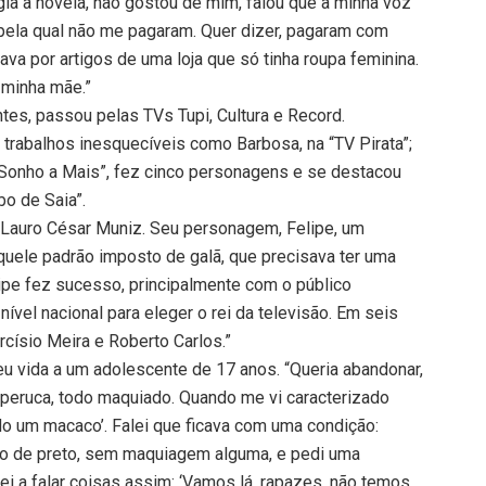
igia a novela, não gostou de mim, falou que a minha voz
 pela qual não me pagaram. Quer dizer, pagaram com
va por artigos de uma loja que só tinha roupa feminina.
 minha mãe.”
tes, passou pelas TVs Tupi, Cultura e Record.
e trabalhos inesquecíveis como Barbosa, na “TV Pirata”;
 Sonho a Mais”, fez cinco personagens e se destacou
o de Saia”.
e Lauro César Muniz. Seu personagem, Felipe, um
uele padrão imposto de galã, que precisava ter uma
elipe fez sucesso, principalmente com o público
ível nacional para eleger o rei da televisão. Em seis
císio Meira e Roberto Carlos.”
eu vida a um adolescente de 17 anos. “Queria abandonar,
 peruca, todo maquiado. Quando me vi caracterizado
o um macaco’. Falei que ficava com uma condição:
odo de preto, sem maquiagem alguma, e pedi uma
cei a falar coisas assim: ‘Vamos lá, rapazes, não temos