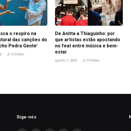
sca o respiro na
De Anitta a Thiaguinho: por
atural das canções do
que artistas estão apostando
icho Pedra Gente’
no feat entre música e bem-
estar
6
0
Visitas
agosto 7, 2026
0
Visitas
Siga-nós