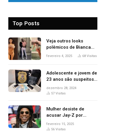
Top Posts
Veja outros looks
polêmicos de Bianca
Censori, esposa de
fevereiro 4, 2025
68
Visitas
Kanye West que
apareceu nua no
Grammy 2025
Adolescente e jovem de
23 anos são suspeitos
de vender drogas
dezembro 28, 2024
próximo de delegacia e
57
Visitas
escola, diz polícia
Mulher desiste de
acusar Jay-Z por
estupro, diz revista
fevereiro 15, 2025
56
Visitas