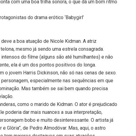
 conta com uma boa trilha sonora, o que dá um bom ritmo
otagonistas do drama erótico ‘Babygirl’
 deve a boa atuação de Nicole Kidman. A atriz
 telona, mesmo já sendo uma estrela consagrada.
intensos do filme (alguns são até humilhantes) e não
nte, ela é um dos pontos positivos do longa.
 o jovem Harris Dickinson, não só nas cenas de sexo.
seu personagem, especialmente nas sequências em que
dominação. Mas também se sai bem quando precisa
elação.
anderas, como o marido de Kidman. O ator é prejudicado
le poderia dar mais nuances a sua interpretação,
ersonagem bobo e muito desinteressante. O artista já
 e Glória”, de Pedro Almodóvar. Mas, aqui, o astro
 não tem maiores destaques em suas atuações.