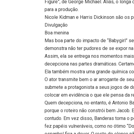
Figure”, de George Michael. Aliás, o longa
para a produção.
Nicole Kidman e Harris Dickinson são os pr
Divulgação
Boa menina
Mas boa parte do impacto de “Babygirl” se
demonstra não ter pudores de se expor na
Assim, ela se entrega nos momentos mais 
decepciona nas partes dramáticas. Certame
Ela também mostra uma grande química com
O ator transmite bem o ar arrogante de 
submete a protagonista a seus jogos de 
colocar em evidência o que ele pensa da r
Quem decepciona, no entanto, é Antonio B
porque o roteiro não constrói bem Jacob. E
contudo. Em vez disso, Banderas torna o p
fez papéis vulneráveis, como no ótimo “Dor
espanhol fica a dever. O resto do elenco