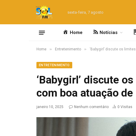
sexta-feira, 7 agosto
Home
Notícias
»
»
Home
Entretenimento
‘Babygirl’ discute os limit
ENTRETENIMENTO
‘Babygirl’ discute os
com boa atuação de 
janeiro 10, 2025
Nenhum comentário
0
Visitas