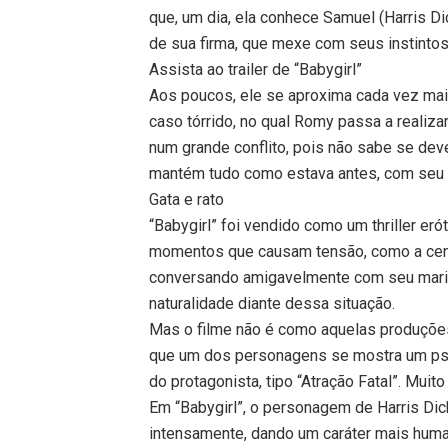
que, um dia, ela conhece Samuel (Harris Dic
de sua firma, que mexe com seus instint
Assista ao trailer de “Babygirl”
Aos poucos, ele se aproxima cada vez ma
caso tórrido, no qual Romy passa a realiza
num grande conflito, pois não sabe se dev
mantém tudo como estava antes, com seu 
Gata e rato
“Babygirl” foi vendido como um thriller er
momentos que causam tensão, como a cen
conversando amigavelmente com seu marido
naturalidade diante dessa situação.
Mas o filme não é como aquelas produçõ
que um dos personagens se mostra um psic
do protagonista, tipo “Atração Fatal”. Muito
Em “Babygirl”, o personagem de Harris Di
intensamente, dando um caráter mais human