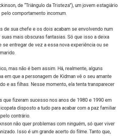
kinson, de “Triângulo da Tristeza”), um jovem estagiário
os pelo comportamento incomum.
is de sua chefe e os dois acabam se envolvendo num
r suas mais obscuras fantasias. Só que isso a deixa
e se entregar de vez a essa nova experiência ou se
marido.
ótico, mas não é bem assim. Há, realmente, alguns
a em que a personagem de Kidman vê o seu amante
 e as filhas. Nesse momento, ela tenta transparecer
es que fizeram sucesso nos anos de 1980 e 1990 em
opata disposto a tudo para acabar com a paz familiar
 pelo contrário.
cknson não quer problemas com ninguém, só quer viver
izado. Isso é um grande acerto do filme. Tanto que,