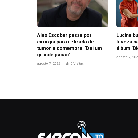
Alex Escobar passa por
Lucina bu
cirurgia para retirada de
leveza n
tumor e comemora: ‘Dei um
álbum ‘B
grande passo’
agosto 7, 202
agosto 7, 2026
0
Visitas