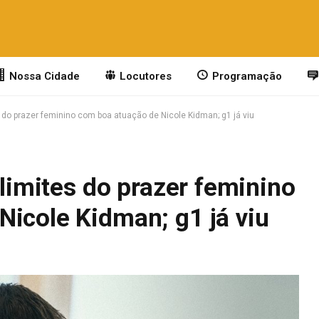
Nossa Cidade
Locutores
Programação
es do prazer feminino com boa atuação de Nicole Kidman; g1 já viu
 limites do prazer feminino
Nicole Kidman; g1 já viu