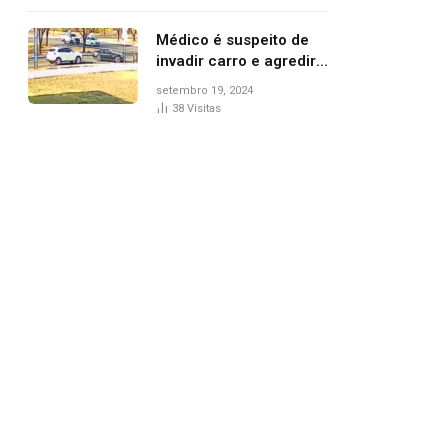
Médico é suspeito de
invadir carro e agredir
delegado aposentado
setembro 19, 2024
durante confusão no
38
Visitas
trânsito