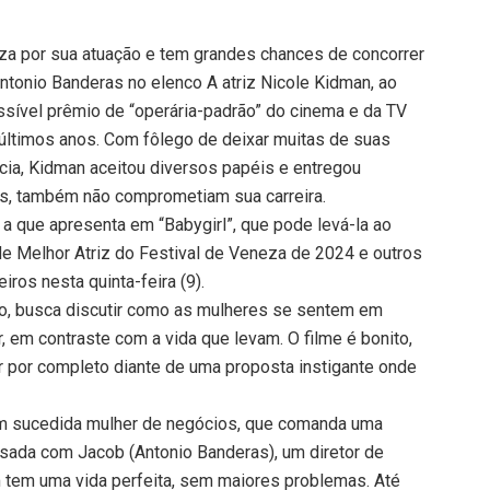
eza por sua atuação e tem grandes chances de concorrer
tonio Banderas no elenco A atriz Nicole Kidman, ao
ssível prêmio de “operária-padrão” do cinema e da TV
 últimos anos. Com fôlego de deixar muitas de suas
cia, Kidman aceitou diversos papéis e entregou
es, também não comprometiam sua carreira.
a que apresenta em “Babygirl”, que pode levá-la ao
de Melhor Atriz do Festival de Veneza de 2024 e outros
iros nesta quinta-feira (9).
o, busca discutir como as mulheres se sentem em
r, em contraste com a vida que levam. O filme é bonito,
 por completo diante de uma proposta instigante onde
em sucedida mulher de negócios, que comanda uma
sada com Jacob (Antonio Banderas), um diretor de
m tem uma vida perfeita, sem maiores problemas. Até