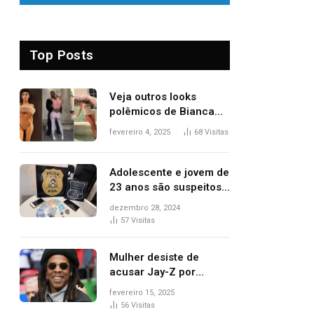
Top Posts
Veja outros looks
polêmicos de Bianca
Censori, esposa de
fevereiro 4, 2025
68
Visitas
Kanye West que
apareceu nua no
Grammy 2025
Adolescente e jovem de
23 anos são suspeitos
de vender drogas
dezembro 28, 2024
próximo de delegacia e
57
Visitas
escola, diz polícia
Mulher desiste de
acusar Jay-Z por
estupro, diz revista
fevereiro 15, 2025
56
Visitas