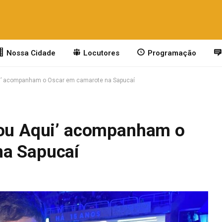
Nossa Cidade
Locutores
Programação
ui’ acompanham o Oscar em camarote na Sapucaí
tou Aqui’ acompanham o
na Sapucaí