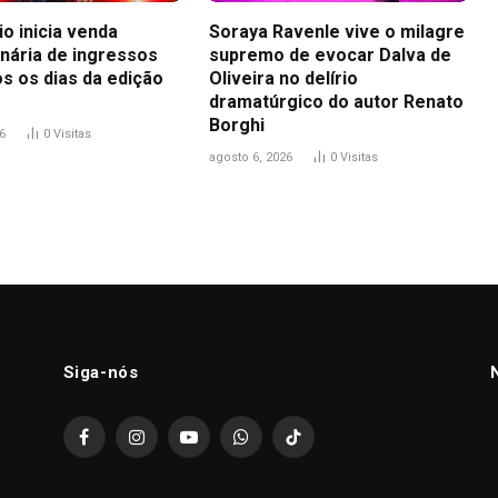
io inicia venda
Soraya Ravenle vive o milagre
inária de ingressos
supremo de evocar Dalva de
s os dias da edição
Oliveira no delírio
dramatúrgico do autor Renato
Borghi
6
0
Visitas
agosto 6, 2026
0
Visitas
Siga-nós
Facebook
Instagram
YouTube
WhatsApp
TikTok