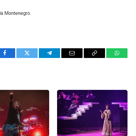
da Montenegro.
Facebook
Twitter
Telegram
Email
Copy
WhatsA
Link