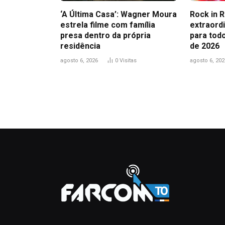
‘A Última Casa’: Wagner Moura
Rock in R
estrela filme com família
extraord
presa dentro da própria
para todo
residência
de 2026
agosto 6, 2026
0
Visitas
agosto 6, 202