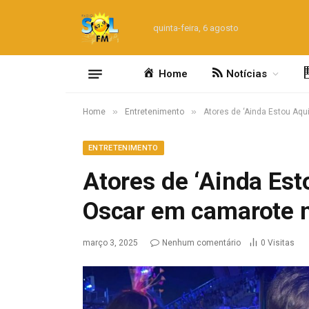
quinta-feira, 6 agosto
Home
Notícias
»
»
Home
Entretenimento
Atores de ‘Ainda Estou Aq
ENTRETENIMENTO
Atores de ‘Ainda Es
Oscar em camarote 
março 3, 2025
Nenhum comentário
0
Visitas