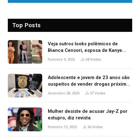
Top Posts
Veja outros looks polêmicos de
Bianca Censori, esposa de Kanye
West que apareceu nua no Grammy
fevereiro 4, 2025
68
Visitas
2025
Adolescente e jovem de 23 anos são
suspeitos de vender drogas próximo
de delegacia e escola, diz polícia
dezembro 28, 2024
57
Visitas
Mulher desiste de acusar Jay-Z por
estupro, diz revista
fevereiro 15, 2025
56
Visitas