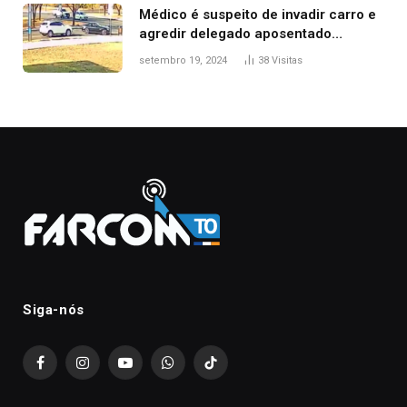
Médico é suspeito de invadir carro e
agredir delegado aposentado
durante confusão no trânsito
setembro 19, 2024
38
Visitas
Siga-nós
Facebook
Instagram
YouTube
WhatsApp
TikTok