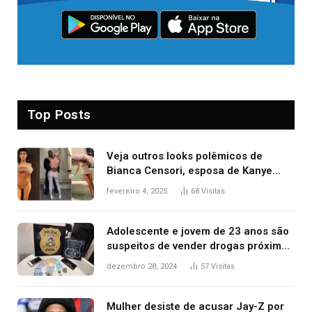
Top Posts
Veja outros looks polêmicos de
Bianca Censori, esposa de Kanye
West que apareceu nua no Grammy
fevereiro 4, 2025
68
Visitas
2025
Adolescente e jovem de 23 anos são
suspeitos de vender drogas próximo
de delegacia e escola, diz polícia
dezembro 28, 2024
57
Visitas
Mulher desiste de acusar Jay-Z por