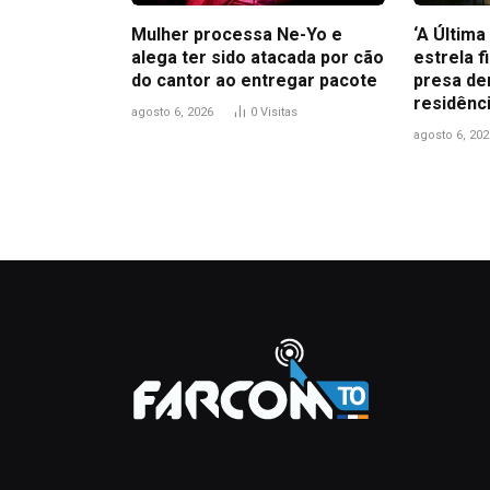
Mulher processa Ne-Yo e
‘A Últim
alega ter sido atacada por cão
estrela f
do cantor ao entregar pacote
presa de
residênc
agosto 6, 2026
0
Visitas
agosto 6, 202