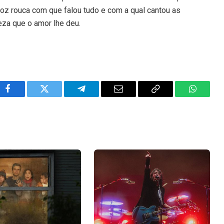
oz rouca com que falou tudo e com a qual cantou as
eza que o amor lhe deu.
Facebook
Twitter
Telegram
Email
Copy
WhatsA
Link