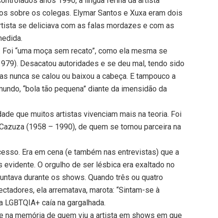
ontrolados anos 1990, a língua ferina da artista
os sobre os colegas. Elymar Santos e Xuxa eram dois
artista se deliciava com as falas mordazes e com as
medida.
a. Foi “uma moça sem recato”, como ela mesma se
1979). Desacatou autoridades e se deu mal, tendo sido
as nunca se calou ou baixou a cabeça. E tampouco a
 mundo, “bola tão pequena” diante da imensidão da
ade que muitos artistas vivenciam mais na teoria. Foi
Cazuza (1958 – 1990), de quem se tornou parceira na
esso. Era em cena (e também nas entrevistas) que a
s evidente. O orgulho de ser lésbica era exaltado no
rguntava durante os shows. Quando três ou quatro
ctadores, ela arrematava, marota: “Sintam-se à
eia LGBTQIA+ caía na gargalhada.
nte na memória de quem viu a artista em shows em que