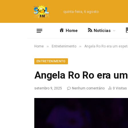
quinta-feira, 6 agosto
Home
Notícias
»
»
Home
Entretenimento
Angela Ro Ro era um espet
ENTRETENIMENTO
Angela Ro Ro era um
setembro 9, 2025
Nenhum comentário
0
Visitas