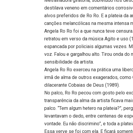
Metralhadora giratória, sobretudo nos desc
destilava veneno em comentários corrosiv
alvos preferidos de Ro Ro. E a plateia da 
canções melancólicas na mesma intensa 
Angela Ro Ro foi a que nunca teve censur
retratou em verso da música Agito e uso (
espancada por policiais algumas vezes. M
voz. Falou e gargalhou alto. Tirou onda do
sensibilidade da artista.
Angela Ro Ro exerceu na prática uma liberd
irmã de alma de outros exagerados, como 
dilacerante Cobaias de Deus (1989).
No palco, Ro Ro pecou com gosto pelo exc
transparência da alma da artista ficava mai
palco. “Tem algum hetero na plateia?”, pe
levantavam o dedo, entre centenas de espe
vontade. Eu não discrimino”, e toda a plat
Essa verve se foi com ela. E ficará some