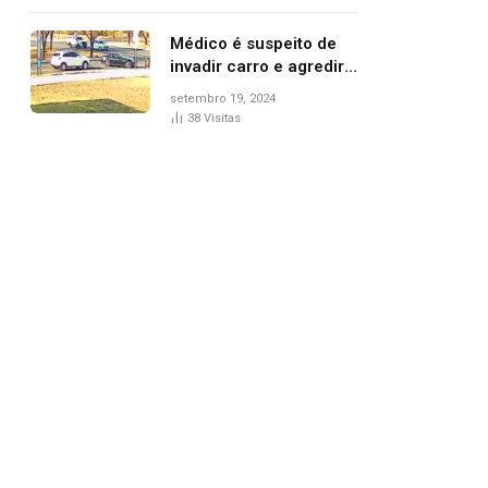
Médico é suspeito de
invadir carro e agredir
delegado aposentado
setembro 19, 2024
durante confusão no
38
Visitas
trânsito