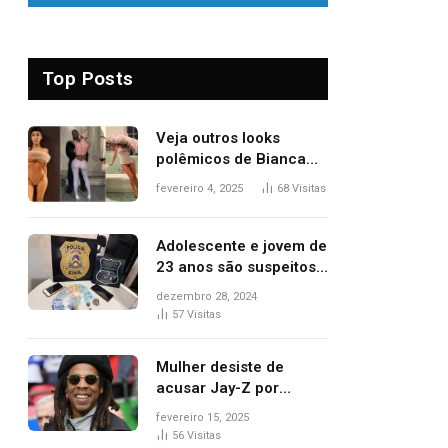
Top Posts
Veja outros looks
polêmicos de Bianca
Censori, esposa de
fevereiro 4, 2025
68
Visitas
Kanye West que
apareceu nua no
Grammy 2025
Adolescente e jovem de
23 anos são suspeitos
de vender drogas
dezembro 28, 2024
próximo de delegacia e
57
Visitas
escola, diz polícia
Mulher desiste de
acusar Jay-Z por
estupro, diz revista
fevereiro 15, 2025
56
Visitas