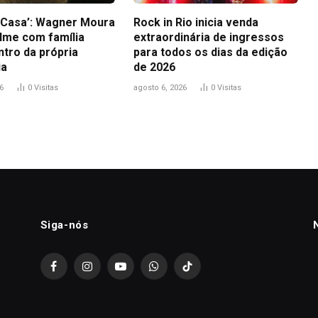
a Casa’: Wagner Moura
Rock in Rio inicia venda
ilme com família
extraordinária de ingressos
ntro da própria
para todos os dias da edição
ia
de 2026
6
0
Visitas
agosto 6, 2026
0
Visitas
Siga-nós
Facebook
Instagram
YouTube
WhatsApp
TikTok