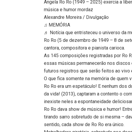
Angela Ro Ro (1949 – 2025) exercia a lib
música e humor mordaz
Alexandre Moreira / Divulgação
♫ MEMÓRIA
♬ Notícia que entristeceu o universo da mú
Ro Ro (5 de dezembro de 1949 – 8 de sete
cantora, compositora e pianista carioca.
As 145 composições registradas por Ro Ro s
essas músicas permanecerão nos discos da
futuros registros que serão feitos ao vivo
O que fica somente na memória de quem vi
Ro Ro era um espetáculo! E nenhum dos doi
da vida! (2013), captaram a contento o co
inexiste neles a espontaneidade deliciosa
Ro Ro dava show de música e humor! Entre
tirando sarro sobretudo de si mesma – d
sentido, cada show de Ro Ro era único.