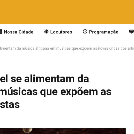
Nossa Cidade
Locutores
Programação
 alimentam da música africana em músicas que expõem as novas ondas dos arti
ael se alimentam da
 músicas que expõem as
istas