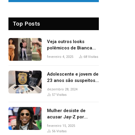
Top Posts
Veja outros looks
polêmicos de Bianca
Censori, esposa de
fevereiro 4, 2025
68
Visitas
Kanye West que
apareceu nua no
Grammy 2025
Adolescente e jovem de
23 anos são suspeitos
de vender drogas
dezembro 28, 2024
próximo de delegacia e
57
Visitas
escola, diz polícia
Mulher desiste de
acusar Jay-Z por
estupro, diz revista
fevereiro 15, 2025
56
Visitas