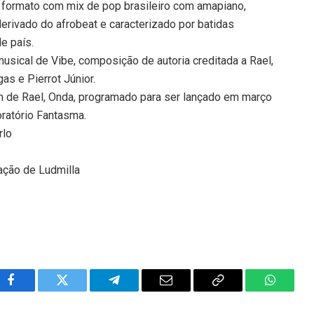
le formato com mix de pop brasileiro com amapiano,
derivado do afrobeat e caracterizado por batidas
e país.
usical de Vibe, composição de autoria creditada a Rael,
gas e Pierrot Júnior.
um de Rael, Onda, programado para ser lançado em março
oratório Fantasma.
rlo
pação de Ludmilla
Facebook
Twitter
Telegram
Email
Copy
WhatsA
Link