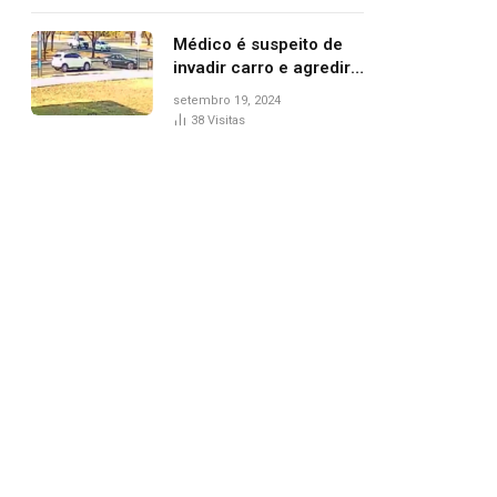
Médico é suspeito de
invadir carro e agredir
delegado aposentado
setembro 19, 2024
durante confusão no
38
Visitas
trânsito