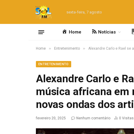
sexta-feira, 7 agosto
Home
Notícias
»
»
Home
Entretenimento
Alexandre Carlo e Rael se
ENTRETENIMENTO
Alexandre Carlo e R
música africana em
novas ondas dos art
fevereiro 20, 2025
Nenhum comentário
0
Visitas