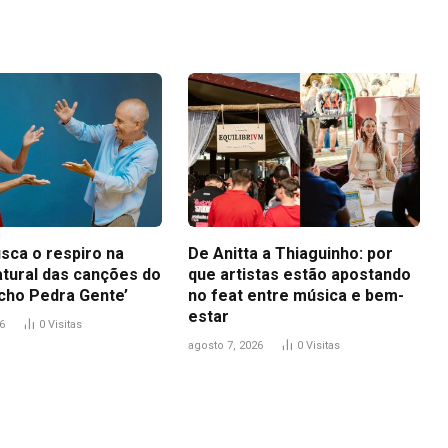
sca o respiro na
De Anitta a Thiaguinho: por
atural das canções do
que artistas estão apostando
icho Pedra Gente’
no feat entre música e bem-
estar
6
0
Visitas
agosto 7, 2026
0
Visitas