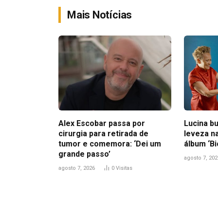
Mais Notícias
Alex Escobar passa por
Lucina bu
cirurgia para retirada de
leveza n
tumor e comemora: ‘Dei um
álbum ‘B
grande passo’
agosto 7, 202
agosto 7, 2026
0
Visitas