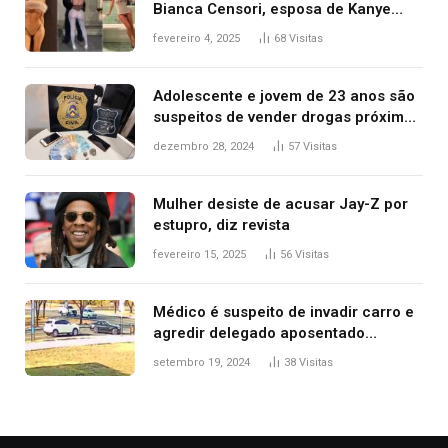
Bianca Censori, esposa de Kanye
West que apareceu nua no Grammy
fevereiro 4, 2025
68
Visitas
2025
Adolescente e jovem de 23 anos são
suspeitos de vender drogas próximo
de delegacia e escola, diz polícia
dezembro 28, 2024
57
Visitas
Mulher desiste de acusar Jay-Z por
estupro, diz revista
fevereiro 15, 2025
56
Visitas
Médico é suspeito de invadir carro e
agredir delegado aposentado
durante confusão no trânsito
setembro 19, 2024
38
Visitas