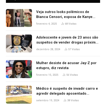
Veja outros looks polêmicos de
Bianca Censori, esposa de Kanye
West que apareceu nua no Grammy
fevereiro 4, 2025
68
Visitas
2025
Adolescente e jovem de 23 anos são
suspeitos de vender drogas próximo
de delegacia e escola, diz polícia
dezembro 28, 2024
57
Visitas
Mulher desiste de acusar Jay-Z por
estupro, diz revista
fevereiro 15, 2025
56
Visitas
Médico é suspeito de invadir carro e
agredir delegado aposentado
durante confusão no trânsito
setembro 19, 2024
38
Visitas