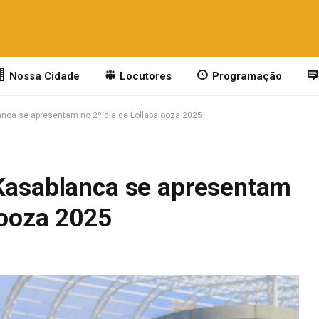
Nossa Cidade
Locutores
Programação
anca se apresentam no 2º dia de Lollapalooza 2025
 Kasablanca se apresentam
looza 2025