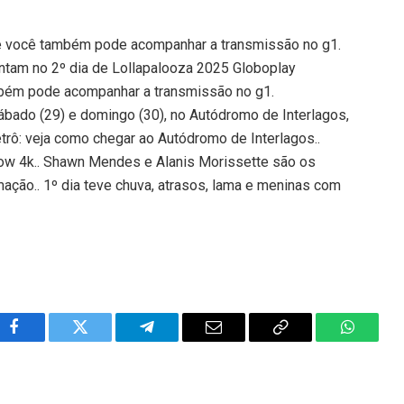
 e você também pode acompanhar a transmissão no g1.
ntam no 2º dia de Lollapalooza 2025 Globoplay
mbém pode acompanhar a transmissão no g1.
ábado (29) e domingo (30), no Autódromo de Interlagos,
etrô: veja como chegar ao Autódromo de Interlagos..
how 4k.. Shawn Mendes e Alanis Morissette são os
mação.. 1º dia teve chuva, atrasos, lama e meninas com
Facebook
Twitter
Telegram
Email
Copy
WhatsA
Link