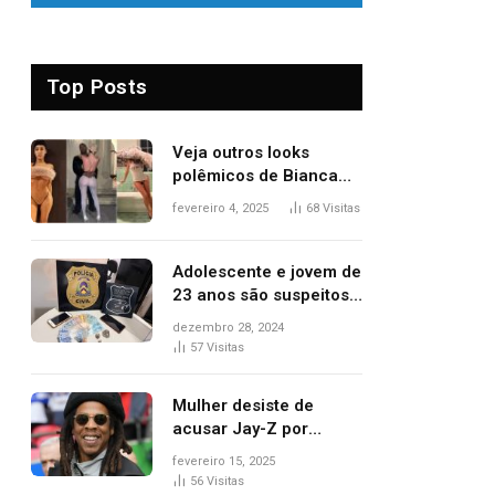
Top Posts
Veja outros looks
polêmicos de Bianca
Censori, esposa de
fevereiro 4, 2025
68
Visitas
Kanye West que
apareceu nua no
Grammy 2025
Adolescente e jovem de
23 anos são suspeitos
de vender drogas
dezembro 28, 2024
próximo de delegacia e
57
Visitas
escola, diz polícia
Mulher desiste de
acusar Jay-Z por
estupro, diz revista
fevereiro 15, 2025
56
Visitas