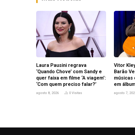
Laura Pausini regrava
Vitor Kl
‘Quando Chove’ com Sandy e
Barão Ve
quer faixa em filme ‘A viagem’:
músicas 
‘Com quem preciso falar?’
em álbum
agosto 8, 2026
0
Visitas
agosto 7, 202