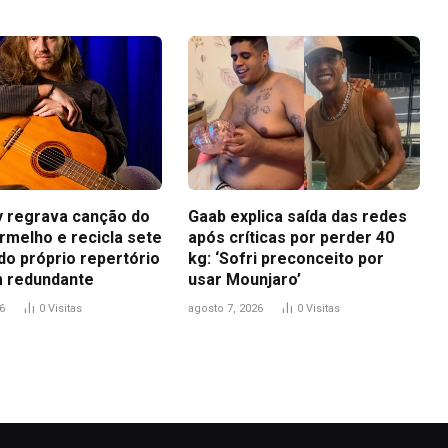
ey regrava canção do
Gaab explica saída das redes
rmelho e recicla sete
após críticas por perder 40
do próprio repertório
kg: ‘Sofri preconceito por
 redundante
usar Mounjaro’
6
0
Visitas
agosto 7, 2026
0
Visitas