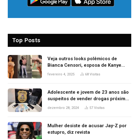
Top Posts
Veja outros looks polêmicos de
Bianca Censori, esposa de Kanye
West que apareceu nua no Grammy
fevereiro 4, 2025
68
Visitas
2025
Adolescente e jovem de 23 anos são
suspeitos de vender drogas próximo
de delegacia e escola, diz polícia
dezembro 28, 2024
57
Visitas
Mulher desiste de acusar Jay-Z por
estupro, diz revista