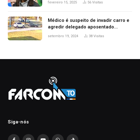
fevereiro 15, 2025
56
Visitas
Médico é suspeito de invadir carro e
agredir delegado aposentado
durante confusão no trânsito
setembro 19, 2024
38
Visitas
Siga-nós