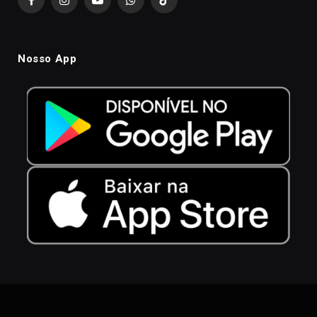
Facebook
Instagram
YouTube
WhatsApp
TikTok
Nosso App