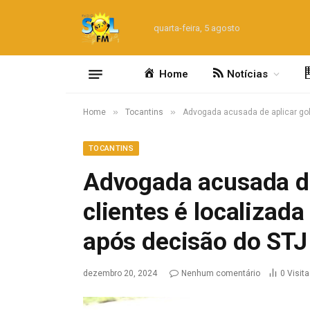
quarta-feira, 5 agosto
Home
Notícias
»
»
Home
Tocantins
Advogada acusada de aplicar golp
TOCANTINS
Advogada acusada de
clientes é localizada 
após decisão do STJ
dezembro 20, 2024
Nenhum comentário
0
Visit