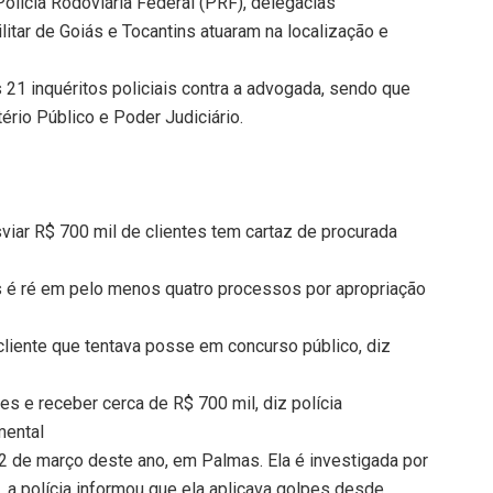
olícia Rodoviária Federal (PRF), delegacias
ilitar de Goiás e Tocantins atuaram na localização e
s 21 inquéritos policiais contra a advogada, sendo que
ério Público e Poder Judiciário.
iar R$ 700 mil de clientes tem cartaz de procurada
 é ré em pelo menos quatro processos por apropriação
liente que tentava posse em concurso público, diz
s e receber cerca de R$ 700 mil, diz polícia
mental
12 de março deste ano, em Palmas. Ela é investigada por
, a polícia informou que ela aplicava golpes desde