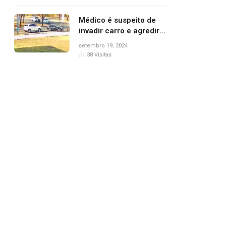
Médico é suspeito de
invadir carro e agredir
delegado aposentado
setembro 19, 2024
durante confusão no
38
Visitas
trânsito