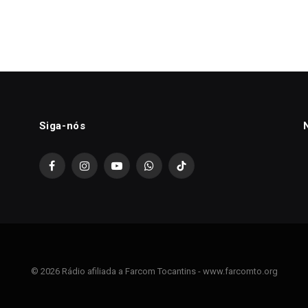
Siga-nós
Facebook
Instagram
YouTube
WhatsApp
TikTok
© 2026 Rádio afiliada a Farcom Tocantins - www.farcomto.org