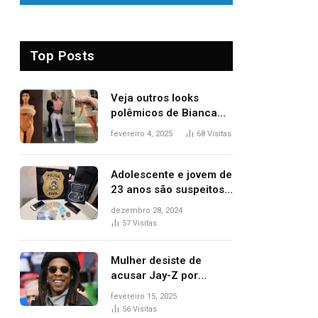
Top Posts
Veja outros looks
polêmicos de Bianca
Censori, esposa de
fevereiro 4, 2025
68
Visitas
Kanye West que
apareceu nua no
Grammy 2025
Adolescente e jovem de
23 anos são suspeitos
de vender drogas
dezembro 28, 2024
próximo de delegacia e
57
Visitas
escola, diz polícia
Mulher desiste de
acusar Jay-Z por
estupro, diz revista
fevereiro 15, 2025
56
Visitas