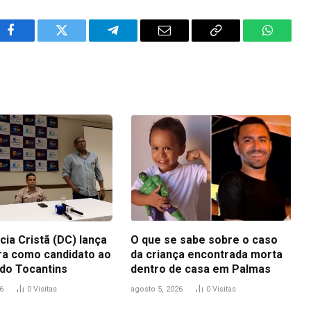
Facebook
Twitter
Telegram
Email
Copy
WhatsA
Link
ia Cristã (DC) lança
O que se sabe sobre o caso
ra como candidato ao
da criança encontrada morta
do Tocantins
dentro de casa em Palmas
6
0
Visitas
agosto 5, 2026
0
Visitas