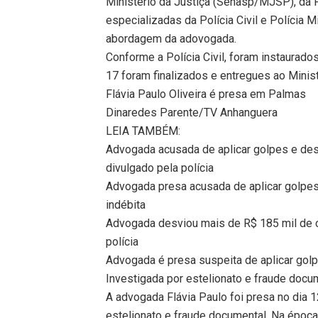
Ministério da Justiça (Senasp/MJSP), da P
especializadas da Polícia Civil e Polícia M
abordagem da adovogada.
Conforme a Polícia Civil, foram instaurado
17 foram finalizados e entregues ao Minist
Flávia Paulo Oliveira é presa em Palmas
Dinaredes Parente/TV Anhanguera
LEIA TAMBÉM:
Advogada acusada de aplicar golpes e desv
divulgado pela polícia
Advogada presa acusada de aplicar golpes
indébita
Advogada desviou mais de R$ 185 mil de c
polícia
Advogada é presa suspeita de aplicar golpe
Investigada por estelionato e fraude docu
A advogada Flávia Paulo foi presa no dia 
estelionato e fraude documental. Na época