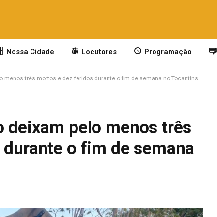
Nossa Cidade
Locutores
Programação
lo menos três mortos e dez feridos durante o fim de semana no Tocantins
to deixam pelo menos três
s durante o fim de semana