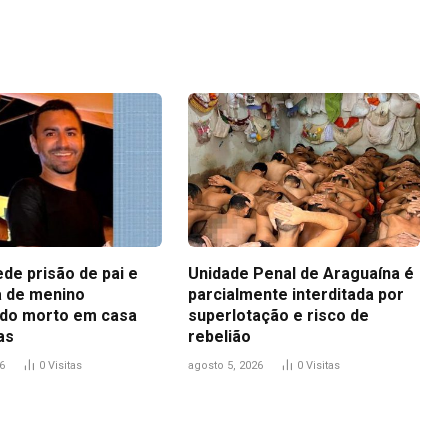
Link
ede prisão de pai e
Unidade Penal de Araguaína é
 de menino
parcialmente interditada por
do morto em casa
superlotação e risco de
as
rebelião
6
0
Visitas
agosto 5, 2026
0
Visitas