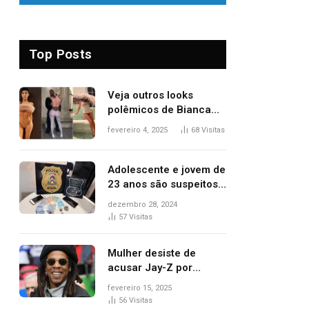
Top Posts
Veja outros looks
polêmicos de Bianca
Censori, esposa de
fevereiro 4, 2025
68
Visitas
Kanye West que
apareceu nua no
Grammy 2025
Adolescente e jovem de
23 anos são suspeitos
de vender drogas
dezembro 28, 2024
próximo de delegacia e
57
Visitas
escola, diz polícia
Mulher desiste de
acusar Jay-Z por
estupro, diz revista
fevereiro 15, 2025
56
Visitas