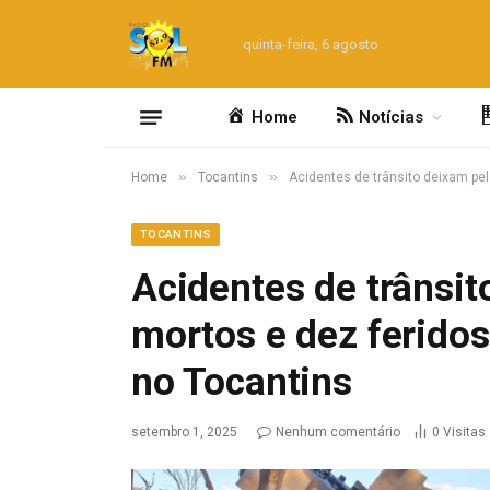
quinta-feira, 6 agosto
Home
Notícias
»
»
Home
Tocantins
Acidentes de trânsito deixam pe
TOCANTINS
Acidentes de trânsi
mortos e dez ferido
no Tocantins
setembro 1, 2025
Nenhum comentário
0
Visitas