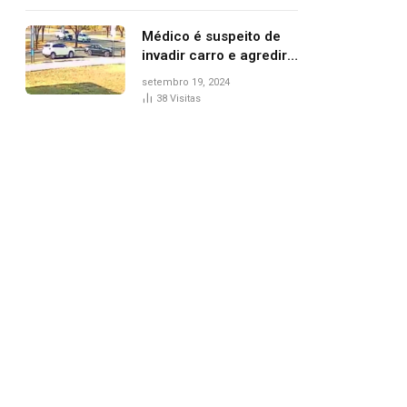
Médico é suspeito de
invadir carro e agredir
delegado aposentado
setembro 19, 2024
durante confusão no
38
Visitas
trânsito