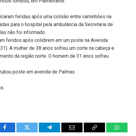
veículo tombou, em Palmeirante
ficaram feridas após uma colisão entre caminhões na
adas para o hospital pela ambulância da Secretaria de
as não foi informado.
m feridos após colidirem em um poste na Avenida
31). A mulher de 38 anos sofreu um corte na cabeça e
dimento da região norte. O homem de 31 anos sofreu
errubou poste em avenida de Palmas
ns.
Facebook
Twitter
Telegram
Email
Copy
WhatsA