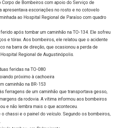
elo Corpo de Bombeiros com apoio do Serviço de
a apresentava escoriações no rosto e no cotovelo
caminhada ao Hospital Regional de Paraíso com quadro
 ferido após tombar um caminhão na TO-134. Ele sofreu
ços e tórax. Aos bombeiros, ele relatou que o acidente
co na barra de direção, que ocasionou a perda de
o Hospital Regional de Augustinópolis.
duas feridas na TO-080
iando próximo à cachoeira
com caminhão na BR-153
 às ferragens de um caminhão que transportava gesso,
 margens da rodovia. A vítima informou aos bombeiros
u e não lembra mais o que aconteceu.
 o chassi e o painel do veículo. Segundo os bombeiros,
.