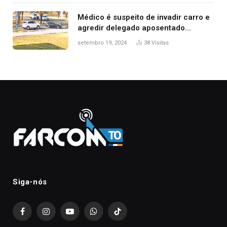
Médico é suspeito de invadir carro e
agredir delegado aposentado
durante confusão no trânsito
setembro 19, 2024
38
Visitas
Siga-nós
Facebook
Instagram
YouTube
WhatsApp
TikTok