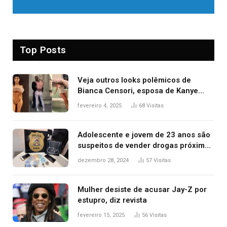
Top Posts
Veja outros looks polêmicos de
Bianca Censori, esposa de Kanye
West que apareceu nua no Grammy
fevereiro 4, 2025
68
Visitas
2025
Adolescente e jovem de 23 anos são
suspeitos de vender drogas próximo
de delegacia e escola, diz polícia
dezembro 28, 2024
57
Visitas
Mulher desiste de acusar Jay-Z por
estupro, diz revista
fevereiro 15, 2025
56
Visitas