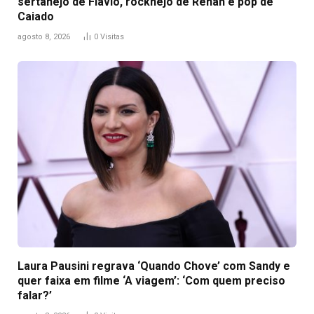
sertanejo de Flávio, rocknejo de Renan e pop de
Caiado
agosto 8, 2026
0
Visitas
Laura Pausini regrava ‘Quando Chove’ com Sandy e
quer faixa em filme ‘A viagem’: ‘Com quem preciso
falar?’