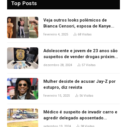
Top Posts
Veja outros looks polêmicos de
Bianca Censori, esposa de Kanye
West que apareceu nua no Grammy
fevereiro 4, 2025
68
Visitas
2025
Adolescente e jovem de 23 anos são
suspeitos de vender drogas próximo
de delegacia e escola, diz polícia
dezembro 28, 2024
57
Visitas
Mulher desiste de acusar Jay-Z por
estupro, diz revista
fevereiro 15, 2025
56
Visitas
Médico é suspeito de invadir carro e
agredir delegado aposentado
durante confusão no trânsito
setembro 19, 2024
38
Visitas