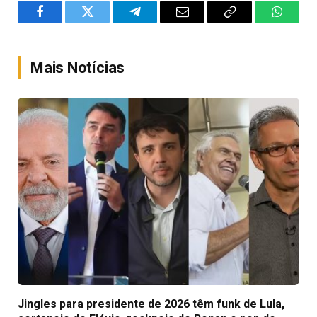
Facebook
Twitter
Telegram
Email
Copy
WhatsA
Link
Mais Notícias
Jingles para presidente de 2026 têm funk de Lula,