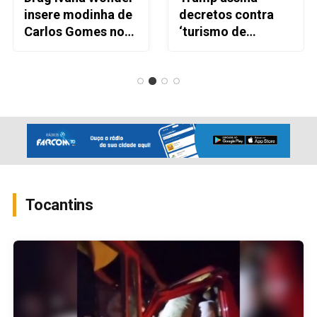
insere modinha de
decretos contra
Carlos Gomes no
‘turismo de
trilho
nascimento’;
essencialmente
relembre famosas
autoral do álbum
brasileiras que
de estreia
deram à luz nos
‘Primeiro ato’
EUA
Tocantins