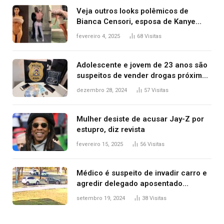
Veja outros looks polêmicos de
Bianca Censori, esposa de Kanye
West que apareceu nua no Grammy
fevereiro 4, 2025
68
Visitas
2025
Adolescente e jovem de 23 anos são
suspeitos de vender drogas próximo
de delegacia e escola, diz polícia
dezembro 28, 2024
57
Visitas
Mulher desiste de acusar Jay-Z por
estupro, diz revista
fevereiro 15, 2025
56
Visitas
Médico é suspeito de invadir carro e
agredir delegado aposentado
durante confusão no trânsito
setembro 19, 2024
38
Visitas