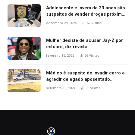
Adolescente e jovem de 23 anos são
suspeitos de vender drogas próximo
de delegacia e escola, diz polícia
dezembro 28, 2024
57
Visitas
Mulher desiste de acusar Jay-Z por
estupro, diz revista
fevereiro 15, 2025
56
Visitas
Médico é suspeito de invadir carro e
agredir delegado aposentado
durante confusão no trânsito
setembro 19, 2024
38
Visitas