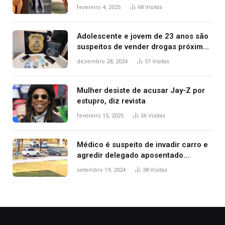
West que apareceu nua no Grammy
fevereiro 4, 2025
68
Visitas
2025
Adolescente e jovem de 23 anos são
suspeitos de vender drogas próximo
de delegacia e escola, diz polícia
dezembro 28, 2024
57
Visitas
Mulher desiste de acusar Jay-Z por
estupro, diz revista
fevereiro 15, 2025
56
Visitas
Médico é suspeito de invadir carro e
agredir delegado aposentado
durante confusão no trânsito
setembro 19, 2024
38
Visitas