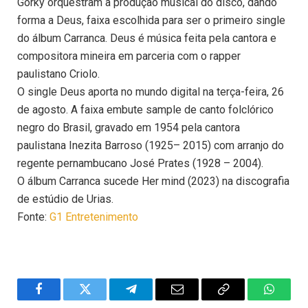
Gorky orquestram a produção musical do disco, dando
forma a Deus, faixa escolhida para ser o primeiro single
do álbum Carranca. Deus é música feita pela cantora e
compositora mineira em parceria com o rapper
paulistano Criolo.
O single Deus aporta no mundo digital na terça-feira, 26
de agosto. A faixa embute sample de canto folclórico
negro do Brasil, gravado em 1954 pela cantora
paulistana Inezita Barroso (1925– 2015) com arranjo do
regente pernambucano José Prates (1928 – 2004).
O álbum Carranca sucede Her mind (2023) na discografia
de estúdio de Urias.
Fonte:
G1 Entretenimento
Facebook
Twitter
Telegram
Email
Copy
WhatsA