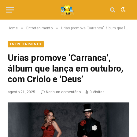
»
»
Home
Entretenimento
Urias promove ‘Carranca’, álbum que lança em outubro, com Criolo e ‘Deus’
ENTRETENIMENTO
Urias promove ‘Carranca’,
álbum que lança em outubro,
com Criolo e ‘Deus’
agosto 21, 2025
Nenhum comentário
0
Visitas