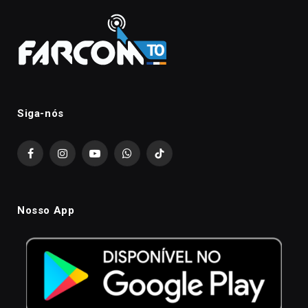
Siga-nós
Facebook
Instagram
YouTube
WhatsApp
TikTok
Nosso App