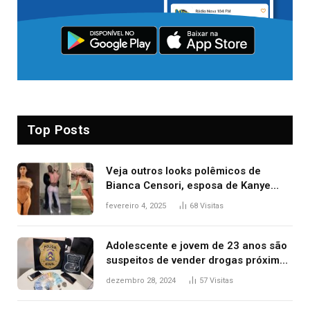
Top Posts
Veja outros looks polêmicos de
Bianca Censori, esposa de Kanye
West que apareceu nua no Grammy
fevereiro 4, 2025
68
Visitas
2025
Adolescente e jovem de 23 anos são
suspeitos de vender drogas próximo
de delegacia e escola, diz polícia
dezembro 28, 2024
57
Visitas