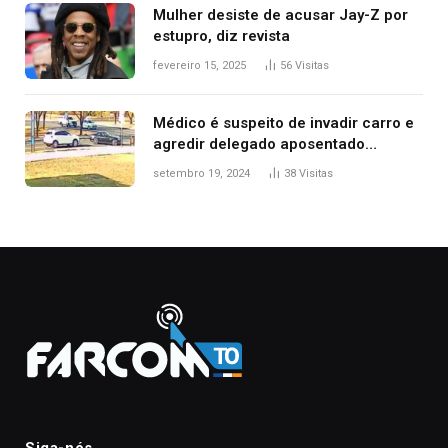
Mulher desiste de acusar Jay-Z por
estupro, diz revista
fevereiro 15, 2025
56
Visitas
Médico é suspeito de invadir carro e
agredir delegado aposentado
durante confusão no trânsito
setembro 19, 2024
38
Visitas